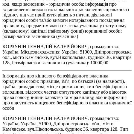
код, якщо засновник – юридична особа; інформація про
встановлення вимоги нотаріального засвідчення справжності
підпису під час прийняття рішень з питань діяльності
юридичної особи та/або вимоги нотаріального посвідчення
правочину, предметом якого є частка учасника у статутному
(складеному) капіталі (пайовому фонді) юридичної особи;
розмір частки засновника (учасника)
КОРЗУНІН ГЕННАДІЙ ВАЛЕРІЙОВИЧ, громадянство:
Україна, Місцезнаходження: Україна, 51900, Дніпропетровська
обл., місто Кам'янське, вул.Нікопольська, будинок 36, квартира
128, Розмір частки засновника (учасника): 10000,00
Інформація про кінцевого бенефіціарного власника
юридичної особи: прізвище, ім’я, по батькові (за наявності),
країна громадянства, місце проживання, тип бенефіціарного
володіння, відсоток частки статутного капіталу або відсоток
права голосу, інший характер та міра впливу, або інформація
про відсутність кінцевого бенефіціарного власника юридичної
особи
КОРЗУНІН ГЕННАДІЙ ВАЛЕРІЙОВИЧ, громадянство:
Україна, Україна, 51900, Дніпропетровська обл., місто
Кам'янське, вул.Нікопольська, будинок 36, квартира 128. Тип