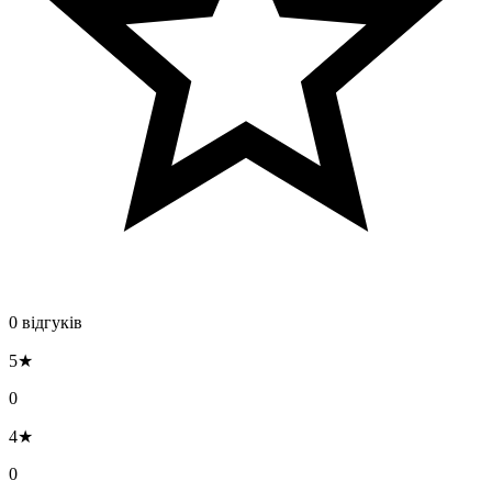
0 відгуків
5★
0
4★
0