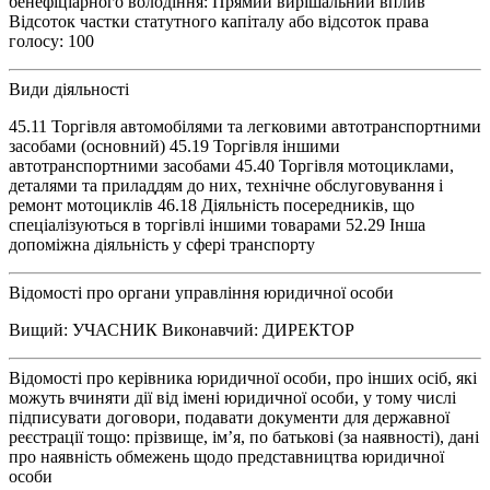
бенефіціарного володіння: Прямий вирішальний вплив
Відсоток частки статутного капіталу або відсоток права
голосу: 100
Види діяльності
45.11 Торгівля автомобілями та легковими автотранспортними
засобами (основний) 45.19 Торгівля іншими
автотранспортними засобами 45.40 Торгівля мотоциклами,
деталями та приладдям до них, технічне обслуговування і
ремонт мотоциклів 46.18 Діяльність посередників, що
спеціалізуються в торгівлі іншими товарами 52.29 Інша
допоміжна діяльність у сфері транспорту
Відомості про органи управління юридичної особи
Вищий: УЧАСНИК Виконавчий: ДИРЕКТОР
Відомості про керівника юридичної особи, про інших осіб, які
можуть вчиняти дії від імені юридичної особи, у тому числі
підписувати договори, подавати документи для державної
реєстрації тощо: прізвище, ім’я, по батькові (за наявності), дані
про наявність обмежень щодо представництва юридичної
особи