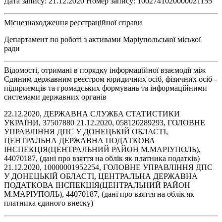
Дата запису: 21.12.2020 Номер запису: 1002741020000021155
Місцезнаходження реєстраційної справи
Департамент по роботі з активами Маріупольської міської
ради
Відомості, отримані в порядку інформаційної взаємодії між
Єдиним державним реєстром юридичних осіб, фізичних осіб -
підприємців та громадських формувань та інформаційними
системами державних органів
22.12.2020, ДЕРЖАВНА СЛУЖБА СТАТИСТИКИ
УКРАЇНИ, 37507880 21.12.2020, 058120289293, ГОЛОВНЕ
УПРАВЛІННЯ ДПС У ДОНЕЦЬКІЙ ОБЛАСТІ,
ЦЕНТРАЛЬНА ДЕРЖАВНА ПОДАТКОВА
ІНСПЕКЦІЯ(ЦЕНТРАЛЬНИЙ РАЙОН М.МАРІУПОЛЬ),
44070187, (дані про взяття на облік як платника податків)
21.12.2020, 10000001952254, ГОЛОВНЕ УПРАВЛІННЯ ДПС
У ДОНЕЦЬКІЙ ОБЛАСТІ, ЦЕНТРАЛЬНА ДЕРЖАВНА
ПОДАТКОВА ІНСПЕКЦІЯ(ЦЕНТРАЛЬНИЙ РАЙОН
М.МАРІУПОЛЬ), 44070187, (дані про взяття на облік як
платника єдиного внеску)