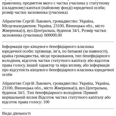
правочину, предметом якого є частка учасника у статутному
(складеному) капіталі (пайовому фонді) юридичної особи;
розмір частки засновника (учасника)
Айрапетян Сергій Львович, громадянство: Україна,
Місцезнаходження: Україна, 23100, Вінницька обл., місто
Жмеринка(з), вул.Центральна, будинок 34/1, Розмір частки
засновника (учасника): 600000,00
Інформація про кінцевого бенефіціарного власника
юридичної особи: прізвище, ім’я, по батькові (за наявності),
країна громадянства, місце проживання, тип бенефіціарного
володіння, відсоток частки статутного капіталу або відсоток
права голосу, інший характер та міра впливу, або інформація
про відсутність кінцевого бенефіціарного власника юридичної
особи
Айрапетян Сергій Львович, громадянство: Україна, Україна,
23100, Вінницька обл., місто Жмеринка(з), вул.Центральна,
будинок 34/1. Тип бенефіціарного володіння: Прямий
вирішальний вплив Відсоток частки статутного капіталу або
відсоток права голосу: 100
Види діяльності