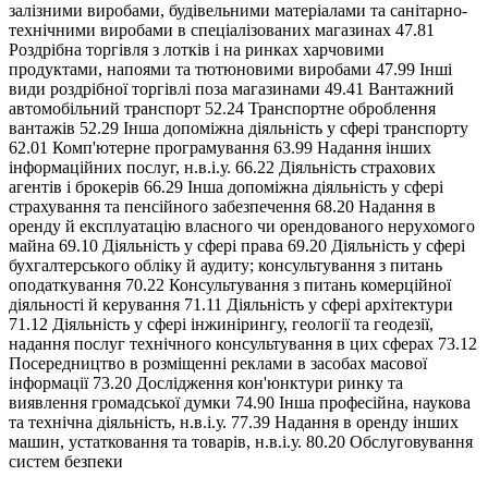
залізними виробами, будівельними матеріалами та санітарно-
технічними виробами в спеціалізованих магазинах 47.81
Роздрібна торгівля з лотків і на ринках харчовими
продуктами, напоями та тютюновими виробами 47.99 Інші
види роздрібної торгівлі поза магазинами 49.41 Вантажний
автомобільний транспорт 52.24 Транспортне оброблення
вантажів 52.29 Інша допоміжна діяльність у сфері транспорту
62.01 Комп'ютерне програмування 63.99 Надання інших
інформаційних послуг, н.в.і.у. 66.22 Діяльність страхових
агентів і брокерів 66.29 Інша допоміжна діяльність у сфері
страхування та пенсійного забезпечення 68.20 Надання в
оренду й експлуатацію власного чи орендованого нерухомого
майна 69.10 Діяльність у сфері права 69.20 Діяльність у сфері
бухгалтерського обліку й аудиту; консультування з питань
оподаткування 70.22 Консультування з питань комерційної
діяльності й керування 71.11 Діяльність у сфері архітектури
71.12 Діяльність у сфері інжинірингу, геології та геодезії,
надання послуг технічного консультування в цих сферах 73.12
Посередництво в розміщенні реклами в засобах масової
інформації 73.20 Дослідження кон'юнктури ринку та
виявлення громадської думки 74.90 Інша професійна, наукова
та технічна діяльність, н.в.і.у. 77.39 Надання в оренду інших
машин, устатковання та товарів, н.в.і.у. 80.20 Обслуговування
систем безпеки