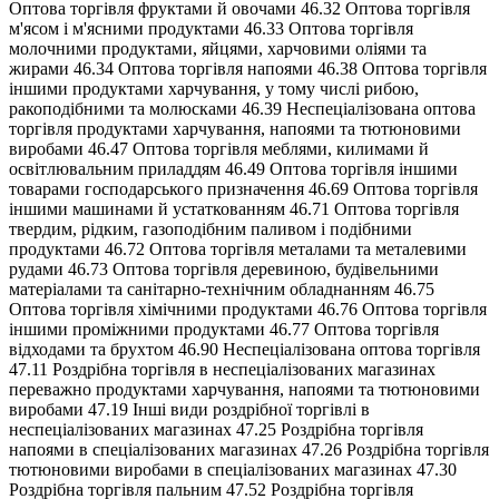
Оптова торгівля фруктами й овочами 46.32 Оптова торгівля
м'ясом і м'ясними продуктами 46.33 Оптова торгівля
молочними продуктами, яйцями, харчовими оліями та
жирами 46.34 Оптова торгівля напоями 46.38 Оптова торгівля
іншими продуктами харчування, у тому числі рибою,
ракоподібними та молюсками 46.39 Неспеціалізована оптова
торгівля продуктами харчування, напоями та тютюновими
виробами 46.47 Оптова торгівля меблями, килимами й
освітлювальним приладдям 46.49 Оптова торгівля іншими
товарами господарського призначення 46.69 Оптова торгівля
іншими машинами й устаткованням 46.71 Оптова торгівля
твердим, рідким, газоподібним паливом і подібними
продуктами 46.72 Оптова торгівля металами та металевими
рудами 46.73 Оптова торгівля деревиною, будівельними
матеріалами та санітарно-технічним обладнанням 46.75
Оптова торгівля хімічними продуктами 46.76 Оптова торгівля
іншими проміжними продуктами 46.77 Оптова торгівля
відходами та брухтом 46.90 Неспеціалізована оптова торгівля
47.11 Роздрібна торгівля в неспеціалізованих магазинах
переважно продуктами харчування, напоями та тютюновими
виробами 47.19 Інші види роздрібної торгівлі в
неспеціалізованих магазинах 47.25 Роздрібна торгівля
напоями в спеціалізованих магазинах 47.26 Роздрібна торгівля
тютюновими виробами в спеціалізованих магазинах 47.30
Роздрібна торгівля пальним 47.52 Роздрібна торгівля