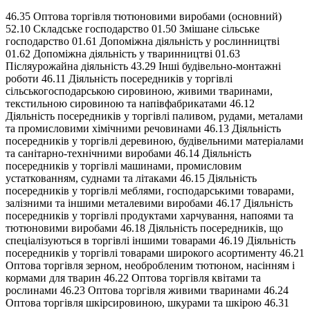
46.35 Оптова торгівля тютюновими виробами (основний)
52.10 Складське господарство 01.50 Змішане сільське
господарство 01.61 Допоміжна діяльність у рослинництві
01.62 Допоміжна діяльність у тваринництві 01.63
Післяурожайна діяльність 43.29 Інші будівельно-монтажні
роботи 46.11 Діяльність посередників у торгівлі
сільськогосподарською сировиною, живими тваринами,
текстильною сировиною та напівфабрикатами 46.12
Діяльність посередників у торгівлі паливом, рудами, металами
та промисловими хімічними речовинами 46.13 Діяльність
посередників у торгівлі деревиною, будівельними матеріалами
та санітарно-технічними виробами 46.14 Діяльність
посередників у торгівлі машинами, промисловим
устаткованням, суднами та літаками 46.15 Діяльність
посередників у торгівлі меблями, господарськими товарами,
залізними та іншими металевими виробами 46.17 Діяльність
посередників у торгівлі продуктами харчування, напоями та
тютюновими виробами 46.18 Діяльність посередників, що
спеціалізуються в торгівлі іншими товарами 46.19 Діяльність
посередників у торгівлі товарами широкого асортименту 46.21
Оптова торгівля зерном, необробленим тютюном, насінням і
кормами для тварин 46.22 Оптова торгівля квітами та
рослинами 46.23 Оптова торгівля живими тваринами 46.24
Оптова торгівля шкірсировиною, шкурами та шкірою 46.31