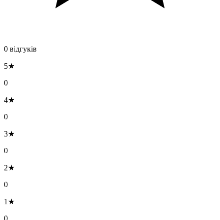
0 відгуків
5★
0
4★
0
3★
0
2★
0
1★
0