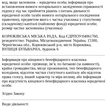
код, якщо засновник – юридична особа; інформація про
встановлення вимоги нотаріального засвідчення справжності
підпису під час прийняття рішень з питань діяльності
юридичної особи та/або вимоги нотаріального посвідчення
правочину, предметом якого є частка учасника у статутному
(складеному) капіталі (пайовому фонді) юридичної особи;
розмір частки засновника (учасника)
КОРЮКІВСЬКА МІСЬКА РАДА, Код ЄДРПОУ:04061760,
резидентство: Україна, Місцезнаходження: Україна, 15300,
Чернігівська обл., Корюківський р-н, місто Корюківка,
ВУЛИЦЯ БУЛЬВАРНА, будинок 6
Інформація про кінцевого бенефіціарного власника
юридичної особи: прізвище, ім’я, по батькові (за наявності),
країна громадянства, місце проживання, тип бенефіціарного
володіння, відсоток частки статутного капіталу або відсоток
права голосу, інший характер та міра впливу, або інформація
про відсутність кінцевого бенефіціарного власника юридичної
особи
Згідно Закону
Види діяльності