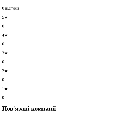
0 відгуків
5★
0
4★
0
3★
0
2★
0
1★
0
Пов'язані компанії