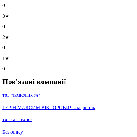
0
3★
0
2★
0
1★
0
Пов'язані компанії
ТОВ "ТРАНСЛІНК-УА"
ГЕРІН МАКСИМ ВІКТОРОВИЧ - керівник
ТОВ "МК-ТРАНС"
Без опису