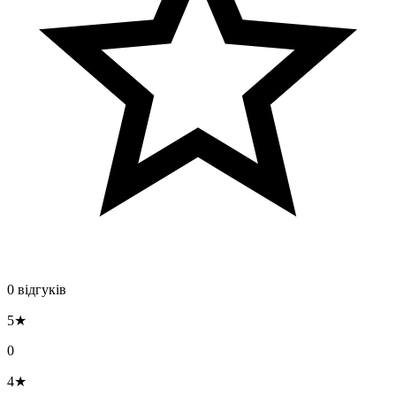
0 відгуків
5★
0
4★