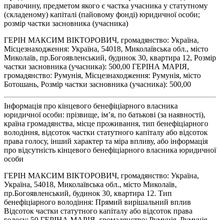
правочину, предметом якого є частка учасника у статутному
(складеному) капіталі (пайовому фонді) юридичної особи;
розмір частки засновника (учасника)
ГЕРІН МАКСИМ ВІКТОРОВИЧ, громадянство: Україна,
Місцезнаходження: Україна, 54018, Миколаївська обл., місто
Миколаїв, пр.Богоявленський, будинок 30, квартира 12, Розмір
частки засновника (учасника): 500,00 ГЕРІНА МАРІЯ,
громадянство: Румунія, Місцезнаходження: Румунія, місто
Ботошань, Розмір частки засновника (учасника): 500,00
Інформація про кінцевого бенефіціарного власника
юридичної особи: прізвище, ім’я, по батькові (за наявності),
країна громадянства, місце проживання, тип бенефіціарного
володіння, відсоток частки статутного капіталу або відсоток
права голосу, інший характер та міра впливу, або інформація
про відсутність кінцевого бенефіціарного власника юридичної
особи
ГЕРІН МАКСИМ ВІКТОРОВИЧ, громадянство: Україна,
Україна, 54018, Миколаївська обл., місто Миколаїв,
пр.Богоявленський, будинок 30, квартира 12. Тип
бенефіціарного володіння: Прямий вирішальний вплив
Відсоток частки статутного капіталу або відсоток права
голосу: 50 ГЕРІНА МАРІЯ, громадянство: Румунія, Румунія,