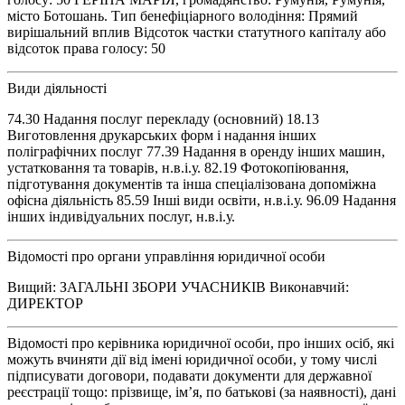
місто Ботошань. Тип бенефіціарного володіння: Прямий
вирішальний вплив Відсоток частки статутного капіталу або
відсоток права голосу: 50
Види діяльності
74.30 Надання послуг перекладу (основний) 18.13
Виготовлення друкарських форм і надання інших
поліграфічних послуг 77.39 Надання в оренду інших машин,
устатковання та товарів, н.в.і.у. 82.19 Фотокопіювання,
підготування документів та інша спеціалізована допоміжна
офісна діяльність 85.59 Інші види освіти, н.в.і.у. 96.09 Надання
інших індивідуальних послуг, н.в.і.у.
Відомості про органи управління юридичної особи
Вищий: ЗАГАЛЬНІ ЗБОРИ УЧАСНИКІВ Виконавчий:
ДИРЕКТОР
Відомості про керівника юридичної особи, про інших осіб, які
можуть вчиняти дії від імені юридичної особи, у тому числі
підписувати договори, подавати документи для державної
реєстрації тощо: прізвище, ім’я, по батькові (за наявності), дані