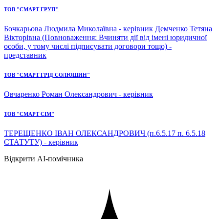
ТОВ "СМАРТ ГРУП"
Бочкарьова Людмила Миколаївна - керівник Демченко Тетяна
Вікторівна (Повноваження: Вчиняти дії від імені юридичної
особи, у тому числі підписувати договори тощо) -
представник
ТОВ "СМАРТ ГРІД СОЛЮШИН"
Овчаренко Роман Олександрович - керівник
ТОВ "СМАРТ СІМ"
ТЕРЕЩЕНКО ІВАН ОЛЕКСАНДРОВИЧ (п.6.5.17 п. 6.5.18
СТАТУТУ) - керівник
Відкрити AI-помічника