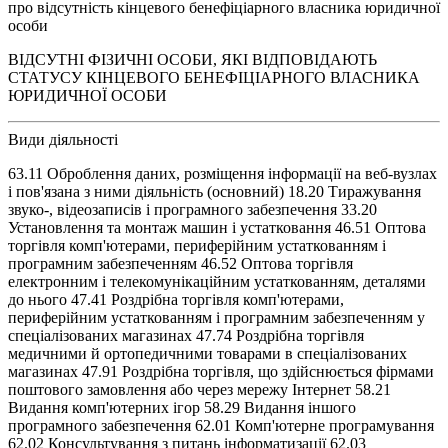
про відсутність кінцевого бенефіціарного власника юридичної
особи
ВІДСУТНІ ФІЗИЧНІ ОСОБИ, ЯКІ ВІДПОВІДАЮТЬ
СТАТУСУ КІНЦЕВОГО БЕНЕФІЦІАРНОГО ВЛАСНИКА
ЮРИДИЧНОЇ ОСОБИ
Види діяльності
63.11 Оброблення даних, розміщення інформації на веб-вузлах
і пов'язана з ними діяльність (основний) 18.20 Тиражування
звуко-, відеозаписів і програмного забезпечення 33.20
Установлення та монтаж машин і устатковання 46.51 Оптова
торгівля комп'ютерами, периферійним устаткованням і
програмним забезпеченням 46.52 Оптова торгівля
електронним і телекомунікаційним устаткованням, деталями
до нього 47.41 Роздрібна торгівля комп'ютерами,
периферійним устаткованням і програмним забезпеченням у
спеціалізованих магазинах 47.74 Роздрібна торгівля
медичними й ортопедичними товарами в спеціалізованих
магазинах 47.91 Роздрібна торгівля, що здійснюється фірмами
поштового замовлення або через мережу Інтернет 58.21
Видання комп'ютерних ігор 58.29 Видання іншого
програмного забезпечення 62.01 Комп'ютерне програмування
62.02 Консультування з питань інформатизації 62.03