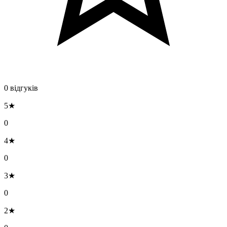
0 відгуків
5★
0
4★
0
3★
0
2★