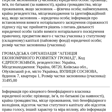
ім'я, по батькові (за наявності), країна громадянства, місце
проживання, якщо засновник – фізична особа; найменування,
країна резидентства, місцезнаходження та ідентифікаційний
код, якщо засновник – юридична особа; інформація про
встановлення вимоги нотаріального засвідчення справжності
підпису під час прийняття рішень з питань діяльності
юридичної особи та/або вимоги нотаріального посвідчення
правочину, предметом якого є частка учасника у статутному
(складеному) капіталі (пайовому фонді) юридичної особи;
розмір частки засновника (учасника)
ГРОМАДСЬКА ОРГАНІЗАЦІЯ "АГЕНЦІЯ
ЕКОНОМІЧНОГО РОЗВИТКУ ГРОМАД", Код
ЄДРПОУ:36348456, резидентство: Україна,
Місцезнаходження: Україна, 08720, Київська обл.,
Обухівський р-н, місто Українка, ВУЛИЦЯ СОСНОВА,
будинок 7, квартира 1, Розмір частки засновника (учасника):
31495,00
Інформація про кінцевого бенефіціарного власника
юридичної особи: прізвище, ім’я, по батькові (за наявності),
країна громадянства, місце проживання, тип бенефіціарного
володіння, відсоток частки статутного капіталу або відсоток
права голосу, інший характер та міра впливу, або інформація