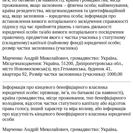
проживання, якщо засновник – фізична особа; найменування,
країна резидентства, місцезнаходження та ідентифікаційний
код, якщо засновник – юридична особа; інформація про
встановлення вимоги нотаріального засвідчення справжності
підпису під час прийняття рішень з питань діяльності
юридичної особи та/або вимоги нотаріального посвідчення
правочину, предметом якого є частка учасника у статутному
(складеному) капіталі (пайовому фонді) юридичної особи;
розмір частки засновника (учасника)
Марченко Андрій Миколайович, громадянство: Україна,
Місцезнаходження: Україна, 51200, Дніпропетровська обл.,
місто Новомосковськ(з), вул.Гетьманська, будинок 41,
квартира 92, Розмір частки засновника (учасника): 1000,00
Інформація про кінцевого бенефіціарного власника
юридичної особи: прізвище, ім’я, по батькові (за наявності),
країна громадянства, місце проживання, тип бенефіціарного
володіння, відсоток частки статутного капіталу або відсоток
права голосу, інший характер та міра впливу, або інформація
про відсутність кінцевого бенефіціарного власника юридичної
особи
Марченко Андрій Миколайович, громадянство: Україна,