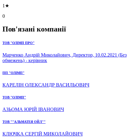
1★
0
Пов'язані компанії
ТОВ "ОЛІМП ПРО"
Марченко Андрій Миколайович, Директор, 10.02.2021 (Без
обмежень) - керівник
ПП "ОЛІМП"
КАРЕЛІН ОЛЕКСАНДР ВАСИЛЬОВИЧ
ТОВ "ОЛІМП"
АЗЬОМА ЮРІЙ ІВАНОВИЧ
ТОВ ""АЛЬМАТЕЯ ОЙЛ""
КЛЮЧКА СЕРГІЙ МИКОЛАЙОВИЧ