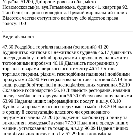
Україна, 51200, Дніпропетровська обл., місто
Новомосковськ(з), вул.Гетьманська, будинок 41, квартира 92.
Тип бенефіціарного володіння: Прямий вирішальний вплив
Відсоток частки статутного капіталу або відсоток права
голосу: 100
Види діяльності
47.30 Роздрібна торгівля пальним (основний) 41.20
Будівництво житлових і нежитлових будівель 46.17 Діяльність
посередників у торгівлі продуктами харчування, напоями та
тютюновими виробами 46.19 Діяльність посередників у
торгівлі товарами широкого асортименту 46.71 Оптова
торгівля твердим, рідким, газоподібним паливом і подібними
продуктами 46.90 Неспеціалізована оптова торгівля 47.19 Інші
види роздрібної торгівлі в неспеціалізованих магазинах 52.10
Складське господарство 56.10 Діяльність ресторанів, надання
послуг мобільного харчування 56.30 Обслуговування напоями
63.99 Надання інших інформаційних послуг, н.в.і.у. 68.10
Купівля та продаж власного нерухомого майна 68.20 Надання
в оренду й експлуатацію власного чи орендованого
нерухомого майна 73.20 Дослідження кон'юнктури ринку та
виявлення громадської думки 77.39 Надання в оренду інших
машин, устатковання та товарів, н.в.і.у. 96.09 Надання інших
індивідуальних послуг, н.в.і.у. 52.29 Інша допоміжна