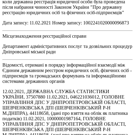
коли державна реєстрація юридичної особи була проведена
після набрання чинності Законом України "Про державну
реєстрацію юридичних осіб та фізичних осіб-підприємців"
Дата запису: 11.02.2021 Номер запису: 1002241020000096873
Місцезнаходження реєстраційної справи
Департамент адміністративних послуг та дозвільних процедур
Дніпровської міської ради
Відомості, отримані в порядку інформаційної взаємодії між
Єдиним державним реєстром юридичних осіб, фізичних осіб -
підприємців та громадських формувань та інформаційними
системами державних органів
12.02.2021, ДЕРЖАВНА СЛУЖБА СТАТИСТИКИ
УКРАЇНИ, 37507880 11.02.2021, 046221036012, ГОЛОВНЕ
УПРАВЛІННЯ ДПС У ДНІПРОПЕТРОВСЬКІЙ ОБЛАСТІ,
ШЕВЧЕНКІВСЬКА ДПІ (ШЕВЧЕНКІВСЬКИЙ Р-Н
М.ДНІПРА), 44118658, (дані про взяття на облік як платника
податків) 11.02.2021, 10000001987164, ГОЛОВНЕ
УПРАВЛІННЯ ДПС У ДНІПРОПЕТРОВСЬКІЙ ОБЛАСТІ,
ШЕВЧЕНКІВСЬКА ДПІ (ШЕВЧЕНКІВСЬКИЙ Р-Н
М.ДНІПРА), 44118658, (дані про взяття на облік як платника