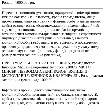
Розмір : 1000,00 грн.
Перелік засновників (учасників) юридичної особи: прізвище,
ім'я, по батькові (за наявності), країна громадянства, місце
проживання, якщо засновник – фізична особа; найменування,
країна резидентства, місцезнаходження та ідентифікаційний
код, якщо засновник – юридична особа; інформація про
встановлення вимоги нотаріального засвідчення справжності
підпису під час прийняття рішень з питань діяльності
юридичної особи та/або вимоги нотаріального посвідчення
правочину, предметом якого є частка учасника у статутному
(складеному) капіталі (пайовому фонді) юридичної особи;
розмір частки засновника (учасника)
ПРИСТУПА СВІТЛАНА АНАТОЛІЇВНА, громадянство:
Білорусь, Місцезнаходження: Білорусь, 220076, МІСТО
МІНСЬК, ПЕРВОМАЙСЬКИЙ РАЙОН, ВУЛИЦЯ П.
МСТИСЛАВЦЯ, БУДИНОК 8, КВАРТИРА 251, Розмір частки
засновника (учасника): 1000,00
Інформація про кінцевого бенефіціарного власника
юридичної особи: прізвище, ім’я, по батькові (за наявності),
країна громадянства, місце проживання, тип бенефіціарного
володіння, відсоток частки статутного капіталу або відсоток