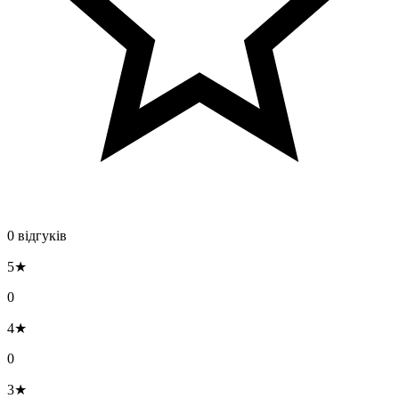
0 відгуків
5★
0
4★
0
3★