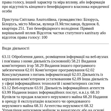
права голосу, інший характер та міра впливу, або інформація
про відсутність кінцевого бенефіціарного власника юридичної
особи
Приступа Світлана Анатоліївна, громадянство: Білорусь,
Білорусь, місто Мінськ, вулиця П.Мстиславця, будинок 8,
квартира 251. Тип бенефіціарного володіння: Прямий
вирішальний вплив Відсоток частки статутного капіталу або
відсоток права голосу: 100
Види діяльності
63.11 Оброблення даних, розміщення інформації на веб-вузлах
і пов'язана з ними діяльність (основний) 58.21 Видання
комп'ютерних ігор 58.29 Видання іншого програмного
забезпечення 62.01 Комп'ютерне програмування 62.02
Консультування з питань інформатизації 62.03 Діяльність із
керування комп'ютерним устаткованням 62.09 Інша діяльність
у сфері інформаційних технологій і комп'ютерних систем
63.12 Веб-портали 63.91 Діяльність інформаційних агентств
63.99 Надання інших інформаційних послуг, н.в.і.у. 68.10
Купівля та продаж власного нерухомого майна 68.20 Надання
в оренду й експлуатацію власного чи орендованого
нерухомого майна 68.31 Агентства нерухомості 68.32
Управління нерухомим майном за винагороду або на основі