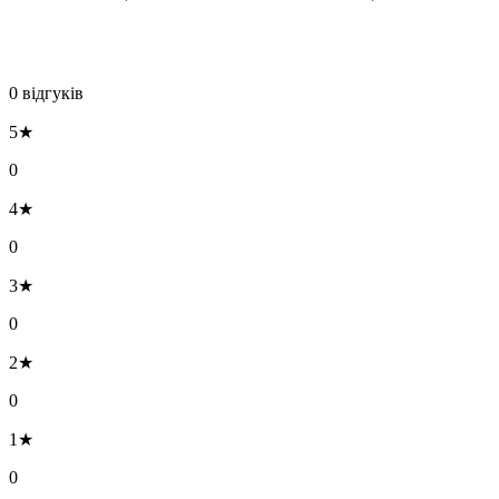
0 відгуків
5★
0
4★
0
3★
0
2★
0
1★
0