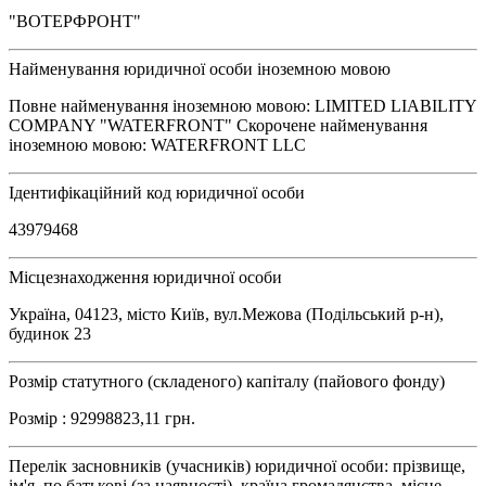
"ВОТЕРФРОНТ"
Найменування юридичної особи іноземною мовою
Повне найменування іноземною мовою: LIMITED LIABILITY
COMPANY "WATERFRONT" Скорочене найменування
іноземною мовою: WATERFRONT LLC
Ідентифікаційний код юридичної особи
43979468
Місцезнаходження юридичної особи
Україна, 04123, місто Київ, вул.Межова (Подільський р-н),
будинок 23
Розмір статутного (складеного) капіталу (пайового фонду)
Розмір : 92998823,11 грн.
Перелік засновників (учасників) юридичної особи: прізвище,
ім'я, по батькові (за наявності), країна громадянства, місце