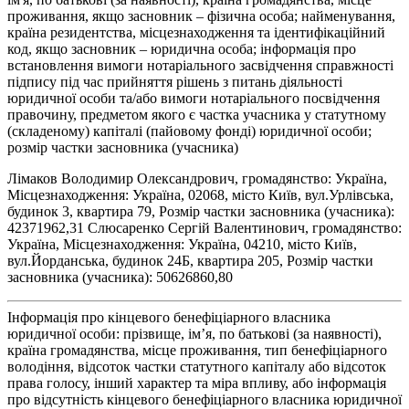
проживання, якщо засновник – фізична особа; найменування,
країна резидентства, місцезнаходження та ідентифікаційний
код, якщо засновник – юридична особа; інформація про
встановлення вимоги нотаріального засвідчення справжності
підпису під час прийняття рішень з питань діяльності
юридичної особи та/або вимоги нотаріального посвідчення
правочину, предметом якого є частка учасника у статутному
(складеному) капіталі (пайовому фонді) юридичної особи;
розмір частки засновника (учасника)
Лімаков Володимир Олександрович, громадянство: Україна,
Місцезнаходження: Україна, 02068, місто Київ, вул.Урлівська,
будинок 3, квартира 79, Розмір частки засновника (учасника):
42371962,31 Слюсаренко Сергій Валентинович, громадянство:
Україна, Місцезнаходження: Україна, 04210, місто Київ,
вул.Йорданська, будинок 24Б, квартира 205, Розмір частки
засновника (учасника): 50626860,80
Інформація про кінцевого бенефіціарного власника
юридичної особи: прізвище, ім’я, по батькові (за наявності),
країна громадянства, місце проживання, тип бенефіціарного
володіння, відсоток частки статутного капіталу або відсоток
права голосу, інший характер та міра впливу, або інформація
про відсутність кінцевого бенефіціарного власника юридичної