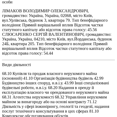
особи
ЛІМАКОВ ВОЛОДИМИР ОЛЕКСАНДРОВИЧ,
громадянство: Україна, Україна, 02068, місто Київ,
вул.Урлівська, будинок 3, квартира 79. Тип бенефіціарного
володіння: Прямий вирішальний вплив Відсоток частки
статутного капіталу або відсоток права голосу: 45.56
СЛЮСАРЕНКО СЕРГІЙ ВАЛЕНТИНОВИЧ, громадянство:
Україна, Україна, 04210, місто Київ, вул.Йорданська, будинок
24Б, квартира 205. Тип бенефіціарного володіння: Прямий
вирішальний вплив Відсоток частки статутного капіталу або
відсоток права голосу: 54.44
Види діяльності
68.10 Купівля та продаж власного нерухомого майна
(основний) 41.10 Організація будівництва будівель 42.99
Будівництво інших споруд, н.в.і.у. 43.99 Інші спеціалізовані
будівельні роботи, н.в.і.у. 68.20 Надання в оренду й
експлуатацію власного чи орендованого нерухомого майна
68.31 Агентства нерухомості 68.32 Управління нерухомим
майном за винагороду або на основі контракту 71.12
Діяльність у сфері інжинірингу, геології та геодезії, надання
послуг технічного консультування в цих сферах 81.10
Комплексне обслуговування об'єктів