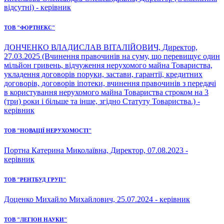
відсутні) - керівник
ТОВ "ФОРТНЕКС"
ДОНЧЕНКО ВЛАДИСЛАВ ВІТАЛІЙОВИЧ, Директор,
27.03.2025 (Вчинення правочинів на суму, що перевищує один
мільйон гривень, відчуження нерухомого майна Товариства,
укладення договорів поруки, застави, гарантії, кредитних
договорів, договорів іпотеки, вчинення правочинів з передачі
в користування нерухомого майна Товариства строком на 3
(три) роки і більше та інше, згідно Статуту Товариства.) -
керівник
ТОВ "НОВАЦІЇ НЕРУХОМОСТІ"
Портна Катерина Миколаївна, Директор, 07.08.2023 -
керівник
ТОВ "РЕНТБУД ГРУП"
Доценко Михайло Михайлович, 25.07.2024 - керівник
ТОВ "ЛЕГІОН НАУКИ"