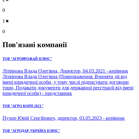
0
1★
0
Пов'язані компанії
ТОВ "АГРОВРОЖАЙ ПЛЮС"
Літвінова Влада Олегівна, Директор, 04.03.2021 - керівник
Літвінова Влада Олегівна (Повноваження: Вчиняти дії від
імені юридичної особи, у тому числі підписувати договори
тощо, Подавати документи для державної реєстрації від імені
юридичної особи) - представник
ТОВ "АГРО КОРП 2021"
Пухир Юрій Сергійович, директор, 03.05.2023 - керівник
ТОВ "АГРОДАР-УКРАЇНА ПЛЮС"