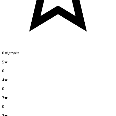
0 відгуків
5★
0
4★
0
3★
0
2★