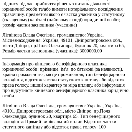
підпису під час прийняття рішень з питань діяльності
юридичної особи та/або вимоги нотаріального посвідчення
правочину, предметом якого є частка учасника у статутному
(складеному) капіталі (пайовому фонді) юридичної особи;
розмір частки засновника (учасника)
Літвінова Влада Олегівна, громадянство: Україна,
Місцезнаходження: Україна, 49101, Дніпропетровська обл.,
місто Дніпро, пр.Поля Олександра, будинок 20, квартира 65,
Розмір частки засновника (учасника): 3000000,00
Інформація про кінцевого бенефіціарного власника
юридичної особи: прізвище, ім’я, по батькові (за наявності),
країна громадянства, місце проживання, тип бенефіціарного
володіння, відсоток частки статутного капіталу або відсоток
права голосу, інший характер та міра впливу, або інформація
про відсутність кінцевого бенефіціарного власника юридичної
особи
Літвінова Влада Олегівна, громадянство: Україна, Україна,
49101, Дніпропетровська обл., місто Дніпро, пр.Поля
Олександра, будинок 20, квартира 65. Тип бенефіціарного
володіння: Прямий вирішальний вплив Відсоток частки
статутного капіталу або відсоток права голосу: 100