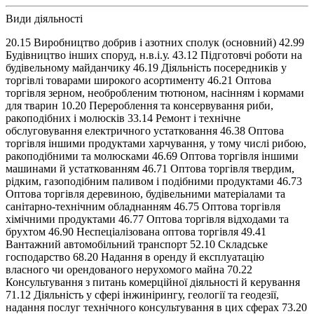
Види діяльності
20.15 Виробництво добрив і азотних сполук (основний) 42.99
Будівництво інших споруд, н.в.і.у. 43.12 Підготовчі роботи на
будівельному майданчику 46.19 Діяльність посередників у
торгівлі товарами широкого асортименту 46.21 Оптова
торгівля зерном, необробленим тютюном, насінням і кормами
для тварин 10.20 Перероблення та консервування риби,
ракоподібних і молюсків 33.14 Ремонт і технічне
обслуговування електричного устатковання 46.38 Оптова
торгівля іншими продуктами харчування, у тому числі рибою,
ракоподібними та молюсками 46.69 Оптова торгівля іншими
машинами й устаткованням 46.71 Оптова торгівля твердим,
рідким, газоподібним паливом і подібними продуктами 46.73
Оптова торгівля деревиною, будівельними матеріалами та
санітарно-технічним обладнанням 46.75 Оптова торгівля
хімічними продуктами 46.77 Оптова торгівля відходами та
брухтом 46.90 Неспеціалізована оптова торгівля 49.41
Вантажний автомобільний транспорт 52.10 Складське
господарство 68.20 Надання в оренду й експлуатацію
власного чи орендованого нерухомого майна 70.22
Консультування з питань комерційної діяльності й керування
71.12 Діяльність у сфері інжинірингу, геології та геодезії,
надання послуг технічного консультування в цих сферах 73.20