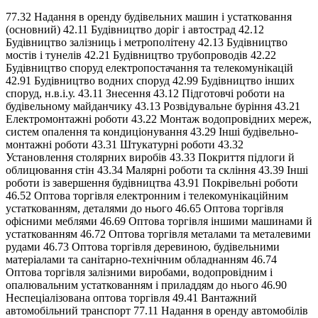
77.32 Надання в оренду будівельних машин і устатковання
(основний) 42.11 Будівництво доріг і автострад 42.12
Будівництво залізниць і метрополітену 42.13 Будівництво
мостів і тунелів 42.21 Будівництво трубопроводів 42.22
Будівництво споруд електропостачання та телекомунікацій
42.91 Будівництво водних споруд 42.99 Будівництво інших
споруд, н.в.і.у. 43.11 Знесення 43.12 Підготовчі роботи на
будівельному майданчику 43.13 Розвідувальне буріння 43.21
Електромонтажні роботи 43.22 Монтаж водопровідних мереж,
систем опалення та кондиціонування 43.29 Інші будівельно-
монтажні роботи 43.31 Штукатурні роботи 43.32
Установлення столярних виробів 43.33 Покриття підлоги й
облицювання стін 43.34 Малярні роботи та скління 43.39 Інші
роботи із завершення будівництва 43.91 Покрівельні роботи
46.52 Оптова торгівля електронним і телекомунікаційним
устаткованням, деталями до нього 46.65 Оптова торгівля
офісними меблями 46.69 Оптова торгівля іншими машинами й
устаткованням 46.72 Оптова торгівля металами та металевими
рудами 46.73 Оптова торгівля деревиною, будівельними
матеріалами та санітарно-технічним обладнанням 46.74
Оптова торгівля залізними виробами, водопровідним і
опалювальним устаткованням і приладдям до нього 46.90
Неспеціалізована оптова торгівля 49.41 Вантажний
автомобільний транспорт 77.11 Надання в оренду автомобілів