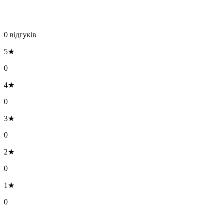
0 відгуків
5★
0
4★
0
3★
0
2★
0
1★
0