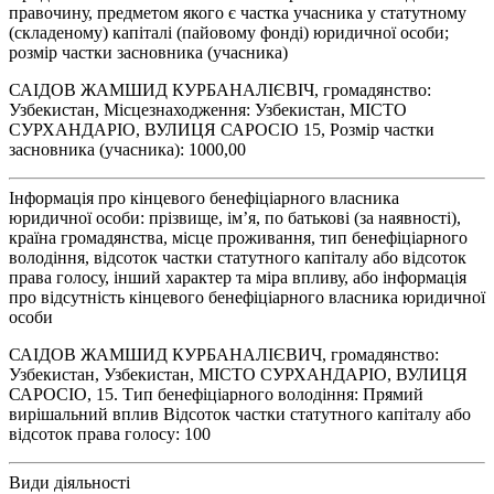
правочину, предметом якого є частка учасника у статутному
(складеному) капіталі (пайовому фонді) юридичної особи;
розмір частки засновника (учасника)
САІДОВ ЖАМШИД КУРБАНАЛІЄВІЧ, громадянство:
Узбекистан, Місцезнаходження: Узбекистан, МІСТО
СУРХАНДАРІО, ВУЛИЦЯ САРОСІО 15, Розмір частки
засновника (учасника): 1000,00
Інформація про кінцевого бенефіціарного власника
юридичної особи: прізвище, ім’я, по батькові (за наявності),
країна громадянства, місце проживання, тип бенефіціарного
володіння, відсоток частки статутного капіталу або відсоток
права голосу, інший характер та міра впливу, або інформація
про відсутність кінцевого бенефіціарного власника юридичної
особи
САІДОВ ЖАМШИД КУРБАНАЛІЄВИЧ, громадянство:
Узбекистан, Узбекистан, МІСТО СУРХАНДАРІО, ВУЛИЦЯ
САРОСІО, 15. Тип бенефіціарного володіння: Прямий
вирішальний вплив Відсоток частки статутного капіталу або
відсоток права голосу: 100
Види діяльності