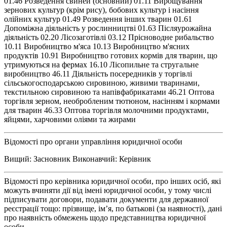
01.46 Розведення свиней (основний) 01.11 Вирощування
зернових культур (крім рису), бобових культур і насіння
олійних культур 01.49 Розведення інших тварин 01.61
Допоміжна діяльність у рослинництві 01.63 Післяурожайна
діяльність 02.20 Лісозаготівлі 03.12 Прісноводне рибальство
10.11 Виробництво м'яса 10.13 Виробництво м'ясних
продуктів 10.91 Виробництво готових кормів для тварин, що
утримуються на фермах 16.10 Лісопильне та стругальне
виробництво 46.11 Діяльність посередників у торгівлі
сільськогосподарською сировиною, живими тваринами,
текстильною сировиною та напівфабрикатами 46.21 Оптова
торгівля зерном, необробленим тютюном, насінням і кормами
для тварин 46.33 Оптова торгівля молочними продуктами,
яйцями, харчовими оліями та жирами
Відомості про органи управління юридичної особи
Вищий: Засновник Виконавчий: Керівник
Відомості про керівника юридичної особи, про інших осіб, які
можуть вчиняти дії від імені юридичної особи, у тому числі
підписувати договори, подавати документи для державної
реєстрації тощо: прізвище, ім’я, по батькові (за наявності), дані
про наявність обмежень щодо представництва юридичної
особи