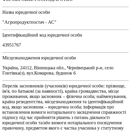
Назва юридичної особи
"Агропродуктпостач - АС"
Ідентифікаційний код юридичної особи
43951767
Місцезнаходження юридичної особи
Україна, 24112, Вінницька обл., Чернівецький р-н, село
Гонтівка(з), вул.Комарова, будинок 6
Перелік засновників (учасників) юридичної особи: прізвище,
ім'я, по батькові (за наявності), країна громадянства, місце
проживання, якщо засновник – фізична особа; найменування,
країна резидентства, місцезнаходження та ідентифікаційний
код, якщо засновник – юридична особа; інформація про
встановлення вимоги нотаріального засвідчення справжності
підпису під час прийняття рішень з питань діяльності
юридичної особи та/або вимоги нотаріального посвідчення
правочину, предметом якого є частка учасника у статутному