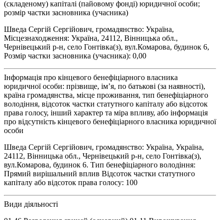
(складеному) капіталі (пайовому фонді) юридичної особи;
розмір частки засновника (учасника)
Шведа Сергій Сергійович, громадянство: Україна,
Місцезнаходження: Україна, 24112, Вінницька обл.,
Чернівецький р-н, село Гонтівка(з), вул.Комарова, будинок 6,
Розмір частки засновника (учасника): 0,00
Інформація про кінцевого бенефіціарного власника
юридичної особи: прізвище, ім’я, по батькові (за наявності),
країна громадянства, місце проживання, тип бенефіціарного
володіння, відсоток частки статутного капіталу або відсоток
права голосу, інший характер та міра впливу, або інформація
про відсутність кінцевого бенефіціарного власника юридичної
особи
Шведа Сергій Сергійович, громадянство: Україна, Україна,
24112, Вінницька обл., Чернівецький р-н, село Гонтівка(з),
вул.Комарова, будинок 6. Тип бенефіціарного володіння:
Прямий вирішальний вплив Відсоток частки статутного
капіталу або відсоток права голосу: 100
Види діяльності