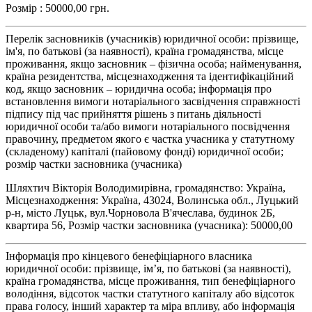
Розмір : 50000,00 грн.
Перелік засновників (учасників) юридичної особи: прізвище,
ім'я, по батькові (за наявності), країна громадянства, місце
проживання, якщо засновник – фізична особа; найменування,
країна резидентства, місцезнаходження та ідентифікаційний
код, якщо засновник – юридична особа; інформація про
встановлення вимоги нотаріального засвідчення справжності
підпису під час прийняття рішень з питань діяльності
юридичної особи та/або вимоги нотаріального посвідчення
правочину, предметом якого є частка учасника у статутному
(складеному) капіталі (пайовому фонді) юридичної особи;
розмір частки засновника (учасника)
Шляхтич Вікторія Володимирівна, громадянство: Україна,
Місцезнаходження: Україна, 43024, Волинська обл., Луцький
р-н, місто Луцьк, вул.Чорновола В'ячеслава, будинок 2Б,
квартира 56, Розмір частки засновника (учасника): 50000,00
Інформація про кінцевого бенефіціарного власника
юридичної особи: прізвище, ім’я, по батькові (за наявності),
країна громадянства, місце проживання, тип бенефіціарного
володіння, відсоток частки статутного капіталу або відсоток
права голосу, інший характер та міра впливу, або інформація