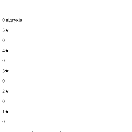
0 відгуків
5★
0
4★
0
3★
0
2★
0
1★
0