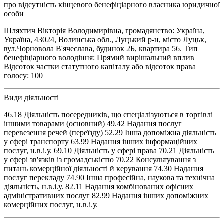
про відсутність кінцевого бенефіціарного власника юридичної
особи
Шляхтич Вікторія Володимирівна, громадянство: Україна,
Україна, 43024, Волинська обл., Луцький р-н, місто Луцьк,
вул.Чорновола В'ячеслава, будинок 2Б, квартира 56. Тип
бенефіціарного володіння: Прямий вирішальний вплив
Відсоток частки статутного капіталу або відсоток права
голосу: 100
Види діяльності
46.18 Діяльність посередників, що спеціалізуються в торгівлі
іншими товарами (основний) 49.42 Надання послуг
перевезення речей (переїзду) 52.29 Інша допоміжна діяльність
у сфері транспорту 63.99 Надання інших інформаційних
послуг, н.в.і.у. 69.10 Діяльність у сфері права 70.21 Діяльність
у сфері зв'язків із громадськістю 70.22 Консультування з
питань комерційної діяльності й керування 74.30 Надання
послуг перекладу 74.90 Інша професійна, наукова та технічна
діяльність, н.в.і.у. 82.11 Надання комбінованих офісних
адміністративних послуг 82.99 Надання інших допоміжних
комерційних послуг, н.в.і.у.