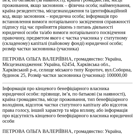
проживання, якщо засновник – фізична особа; найменування,
країна резидентства, місцезнаходження та ідентифікаційний
код, якщо засновник – юридична особа; інформація про
встановлення вимоги нотаріального засвідчення справжності
підпису під час прийняття рішень з питань діяльності
юридичної особи та/або вимоги нотаріального посвідчення
правочину, предметом якого є частка учасника у статутному
(складеному) капіталі (пайовому фонді) юридичної особи;
розмір частки засновника (учасника)
ПЕТРОВА ОЛЬГА ВАЛЕРІЇВНА, громадянство: Україна,
Місцезнаходження: Україна, 62454, Харківська обл.,
Харківський р-н, селище міського типу Коротич, вул.Соборна,
будинок 25, Розмір частки засновника (учасника): 100000,00
Інформація про кінцевого бенефіціарного власника
юридичної особи: прізвище, ім’я, по батькові (за наявності),
країна громадянства, місце проживання, тип бенефіціарного
володіння, відсоток частки статутного капіталу або відсоток
права голосу, інший характер та міра впливу, або інформація
про відсутність кінцевого бенефіціарного власника юридичної
особи
ПЕТРОВА ОЛЬГА ВАЛЕРІЇВНА, громадянство: Україна,