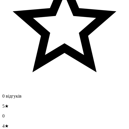
0 відгуків
5★
0
4★