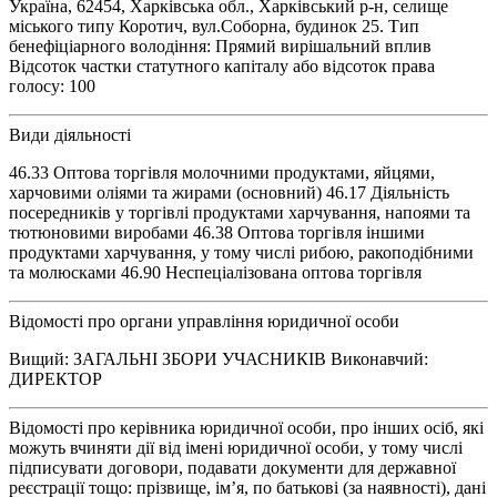
Україна, 62454, Харківська обл., Харківський р-н, селище
міського типу Коротич, вул.Соборна, будинок 25. Тип
бенефіціарного володіння: Прямий вирішальний вплив
Відсоток частки статутного капіталу або відсоток права
голосу: 100
Види діяльності
46.33 Оптова торгівля молочними продуктами, яйцями,
харчовими оліями та жирами (основний) 46.17 Діяльність
посередників у торгівлі продуктами харчування, напоями та
тютюновими виробами 46.38 Оптова торгівля іншими
продуктами харчування, у тому числі рибою, ракоподібними
та молюсками 46.90 Неспеціалізована оптова торгівля
Відомості про органи управління юридичної особи
Вищий: ЗАГАЛЬНІ ЗБОРИ УЧАСНИКІВ Виконавчий:
ДИРЕКТОР
Відомості про керівника юридичної особи, про інших осіб, які
можуть вчиняти дії від імені юридичної особи, у тому числі
підписувати договори, подавати документи для державної
реєстрації тощо: прізвище, ім’я, по батькові (за наявності), дані