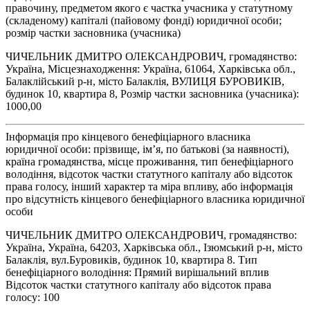
правочину, предметом якого є частка учасника у статутному
(складеному) капіталі (пайовому фонді) юридичної особи;
розмір частки засновника (учасника)
ЧИЧЕЛЬНИК ДМИТРО ОЛЕКСАНДРОВИЧ, громадянство:
Україна, Місцезнаходження: Україна, 61064, Харківська обл.,
Балаклійський р-н, місто Балаклія, ВУЛИЦЯ БУРОВИКІВ,
будинок 10, квартира 8, Розмір частки засновника (учасника):
1000,00
Інформація про кінцевого бенефіціарного власника
юридичної особи: прізвище, ім’я, по батькові (за наявності),
країна громадянства, місце проживання, тип бенефіціарного
володіння, відсоток частки статутного капіталу або відсоток
права голосу, інший характер та міра впливу, або інформація
про відсутність кінцевого бенефіціарного власника юридичної
особи
ЧИЧЕЛЬНИК ДМИТРО ОЛЕКСАНДРОВИЧ, громадянство:
Україна, Україна, 64203, Харківська обл., Ізюмський р-н, місто
Балаклія, вул.Буровиків, будинок 10, квартира 8. Тип
бенефіціарного володіння: Прямий вирішальний вплив
Відсоток частки статутного капіталу або відсоток права
голосу: 100