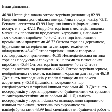
Види діяльності
46.90 Неспеціалізована оптова торгівля (основний) 82.99
Надання інших допоміжних комерційних послуг, н.в.і.у. 73.11
Рекламні агентства 63.99 Надання інших інформаційних
послуг, н.в.і.у. 47.11 Роздрібна торгівля в неспеціалізованих
магазинах переважно продуктами харчування, напоями та
тютюновими виробами 46.76 Оптова торгівля іншими
проміжними продуктами 46.73 Оптова торгівля деревиною,
будівельними матеріалами та санітарно-технічним
обладнанням 46.49 Оптова торгівля іншими товарами
господарського призначення 46.39 Неспеціалізована оптова
торгівля продуктами харчування, напоями та тютюновими
виробами 46.34 Оптова торгівля напоями 46.22 Оптова
торгівля квітами та рослинами 46.21 Оптова торгівля зерном,
необробленим тютюном, насінням і кормами для тварин 46.19
Діяльність посередників у торгівлі товарами широкого
асортименту 46.18 Діяльність посередників, що
спеціалізуються в торгівлі іншими товарами 46.13 Діяльність
посередників у торгівлі деревиною, будівельними матеріалами
та санітарно-технічними виробами 46.11 Діяльність
посередників у торгівлі сільськогосподарською сировиною,
живими тваринами, текстильною сировиною та
напівфабрикатами 43.99 Інші спеціалізовані будівельні роботи,