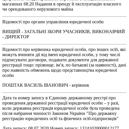
магазинах 68.20 Надання в оренду й експлуатацію власного
чи орендованого нерухомого майна
Відомості про органи управління юридичної особи
ВИЩИЙ - ЗАГАЛЬНІ ЗБОРИ УЧАСНИКІВ, ВИКОНАВЧИЙ
- ДИРЕКТОР
Відомості про керівника юридичної особи, про інших осіб, які
можуть вчиняти дії від імені юридичної особи, у тому числі
підписувати договори, подавати документи для державної
реєстрації тощо: прізвище, ім’я, по батькові (за наявності), дані
про наявність обмежень щодо представництва юридичної
особи
ПОШТАК ВАСИЛЬ ІВАНОВИЧ - керівник
Дата та номер запису в Єдиному державному реєстрі про
проведення державної реєстрації юридичної особи – у разі,
коли державна реєстрація юридичної особи була проведена
після набрання чинності Законом України "Про державну
реєстрацію юридичних осіб та фізичних осіб-підприємців"
Дата запису: 08.07.2020 Номер запису: 13241020000012177