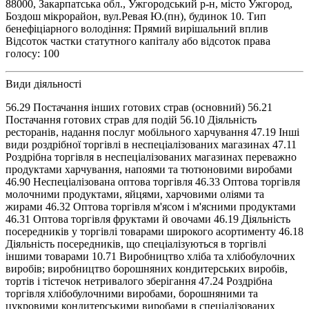
88000, Закарпатська обл., Ужгородський р-н, місто Ужгород,
Боздош мікрорайон, вул.Ревая Ю.(пн), будинок 10. Тип
бенефіціарного володіння: Прямий вирішальний вплив
Відсоток частки статутного капіталу або відсоток права
голосу: 100
Види діяльності
56.29 Постачання інших готових страв (основний) 56.21
Постачання готових страв для подій 56.10 Діяльність
ресторанів, надання послуг мобільного харчування 47.19 Інші
види роздрібної торгівлі в неспеціалізованих магазинах 47.11
Роздрібна торгівля в неспеціалізованих магазинах переважно
продуктами харчування, напоями та тютюновими виробами
46.90 Неспеціалізована оптова торгівля 46.33 Оптова торгівля
молочними продуктами, яйцями, харчовими оліями та
жирами 46.32 Оптова торгівля м'ясом і м'ясними продуктами
46.31 Оптова торгівля фруктами й овочами 46.19 Діяльність
посередників у торгівлі товарами широкого асортименту 46.18
Діяльність посередників, що спеціалізуються в торгівлі
іншими товарами 10.71 Виробництво хліба та хлібобулочних
виробів; виробництво борошняних кондитерських виробів,
тортів і тістечок нетривалого зберігання 47.24 Роздрібна
торгівля хлібобулочними виробами, борошняними та
цукровими кондитерськими виробами в спеціалізованих