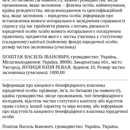
проживання, якщо засновник – фізична особа; найменування,
країна резидентства, місцезнаходження та ідентифікаційний
код, якщо засновник – юридична особа; інформація про
встановлення вимоги нотаріального засвідчення справжності
підпису під час прийняття рішень з питань діяльності
юридичної особи та/або вимоги нотаріального посвідчення
правочину, предметом якого є частка учасника у статутному
(складеному) капіталі (пайовому фонді) юридичної особи;
розмір частки засновника (учасника)
ПОШТАК ВАСИЛЬ ІВАНОВИЧ, громадянство: Україна,
Місцезнаходження: Україна, 88000, Закарпатська обл., місто
Ужгород, ВУЛИЦЯ ЮЛІЯ РЕВАЯ, будинок 10, Розмір частки
засновника (учасника): 1000,00
Інформація про кінцевого бенефіціарного власника
юридичної особи: прізвище, ім’я, по батькові (за наявності),
країна громадянства, місце проживання, тип бенефіціарного
володіння, відсоток частки статутного капіталу або відсоток
права голосу, інший характер та міра впливу, або інформація
про відсутність кінцевого бенефіціарного власника юридичної
особи
Поштак Василь Іванович, громадянство: Україна, Україна,