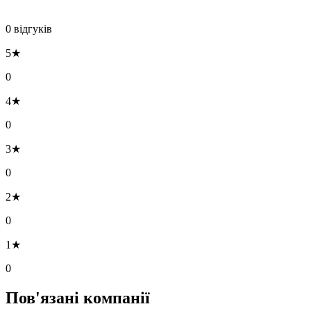
0 відгуків
5★
0
4★
0
3★
0
2★
0
1★
0
Пов'язані компанії