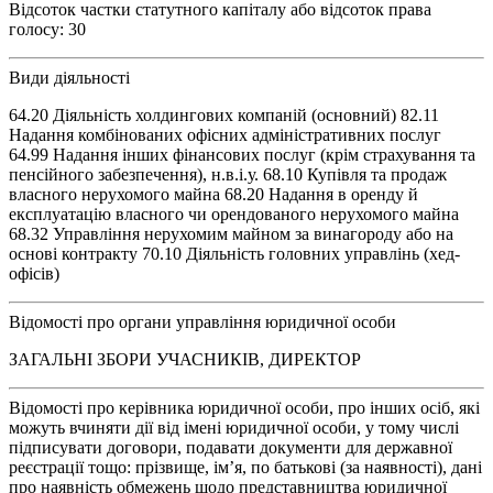
Відсоток частки статутного капіталу або відсоток права
голосу: 30
Види діяльності
64.20 Діяльність холдингових компаній (основний) 82.11
Надання комбінованих офісних адміністративних послуг
64.99 Надання інших фінансових послуг (крім страхування та
пенсійного забезпечення), н.в.і.у. 68.10 Купівля та продаж
власного нерухомого майна 68.20 Надання в оренду й
експлуатацію власного чи орендованого нерухомого майна
68.32 Управління нерухомим майном за винагороду або на
основі контракту 70.10 Діяльність головних управлінь (хед-
офісів)
Відомості про органи управління юридичної особи
ЗАГАЛЬНІ ЗБОРИ УЧАСНИКІВ, ДИРЕКТОР
Відомості про керівника юридичної особи, про інших осіб, які
можуть вчиняти дії від імені юридичної особи, у тому числі
підписувати договори, подавати документи для державної
реєстрації тощо: прізвище, ім’я, по батькові (за наявності), дані
про наявність обмежень щодо представництва юридичної