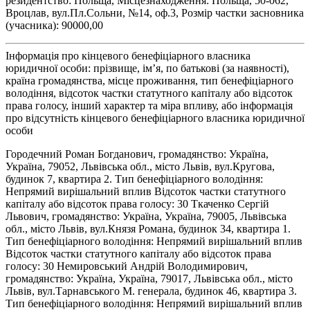
резидентство: Польща, Місцезнаходження: Польща, 50-062,
Вроцлав, вул.Пл.Сольни, №14, оф.3, Розмір частки засновника
(учасника): 90000,00
Інформація про кінцевого бенефіціарного власника
юридичної особи: прізвище, ім’я, по батькові (за наявності),
країна громадянства, місце проживання, тип бенефіціарного
володіння, відсоток частки статутного капіталу або відсоток
права голосу, інший характер та міра впливу, або інформація
про відсутність кінцевого бенефіціарного власника юридичної
особи
Городечний Роман Богданович, громадянство: Україна,
Україна, 79052, Львівська обл., місто Львів, вул.Кругова,
будинок 7, квартира 2. Тип бенефіціарного володіння:
Непрямий вирішальний вплив Відсоток частки статутного
капіталу або відсоток права голосу: 30 Ткаченко Сергій
Львович, громадянство: Україна, Україна, 79005, Львівська
обл., місто Львів, вул.Князя Романа, будинок 34, квартира 1.
Тип бенефіціарного володіння: Непрямий вирішальний вплив
Відсоток частки статутного капіталу або відсоток права
голосу: 30 Немировський Андрій Володимирович,
громадянство: Україна, Україна, 79017, Львівська обл., місто
Львів, вул.Тарнавського М. генерала, будинок 46, квартира 3.
Тип бенефіціарного володіння: Непрямий вирішальний вплив