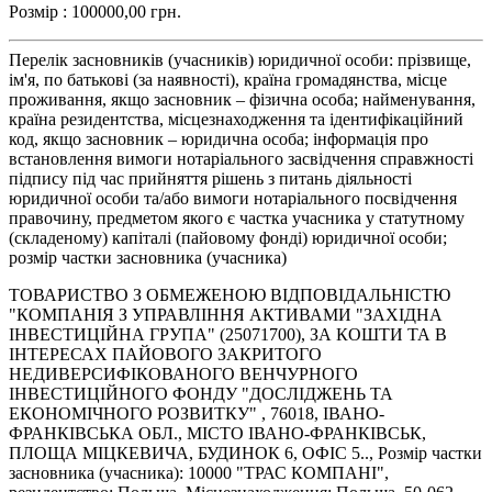
Розмір : 100000,00 грн.
Перелік засновників (учасників) юридичної особи: прізвище,
ім'я, по батькові (за наявності), країна громадянства, місце
проживання, якщо засновник – фізична особа; найменування,
країна резидентства, місцезнаходження та ідентифікаційний
код, якщо засновник – юридична особа; інформація про
встановлення вимоги нотаріального засвідчення справжності
підпису під час прийняття рішень з питань діяльності
юридичної особи та/або вимоги нотаріального посвідчення
правочину, предметом якого є частка учасника у статутному
(складеному) капіталі (пайовому фонді) юридичної особи;
розмір частки засновника (учасника)
ТОВАРИСТВО З ОБМЕЖЕНОЮ ВІДПОВІДАЛЬНІСТЮ
"КОМПАНІЯ З УПРАВЛІННЯ АКТИВАМИ "ЗАХІДНА
ІНВЕСТИЦІЙНА ГРУПА" (25071700), ЗА КОШТИ ТА В
ІНТЕРЕСАХ ПАЙОВОГО ЗАКРИТОГО
НЕДИВЕРСИФІКОВАНОГО ВЕНЧУРНОГО
ІНВЕСТИЦІЙНОГО ФОНДУ "ДОСЛІДЖЕНЬ ТА
ЕКОНОМІЧНОГО РОЗВИТКУ" , 76018, ІВАНО-
ФРАНКІВСЬКА ОБЛ., МІСТО ІВАНО-ФРАНКІВСЬК,
ПЛОЩА МІЦКЕВИЧА, БУДИНОК 6, ОФІС 5.., Розмір частки
засновника (учасника): 10000 "ТРАС КОМПАНІ",