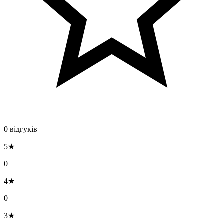
0 відгуків
5★
0
4★
0
3★