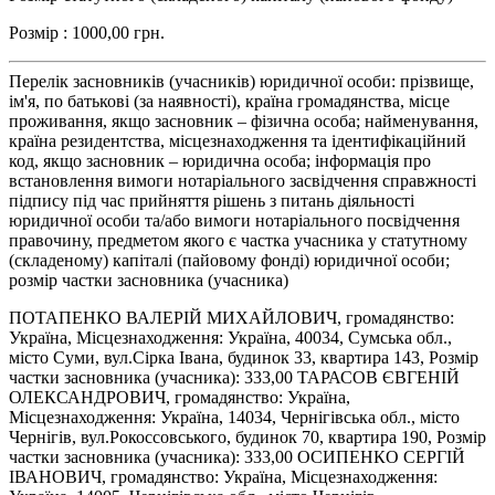
Розмір : 1000,00 грн.
Перелік засновників (учасників) юридичної особи: прізвище,
ім'я, по батькові (за наявності), країна громадянства, місце
проживання, якщо засновник – фізична особа; найменування,
країна резидентства, місцезнаходження та ідентифікаційний
код, якщо засновник – юридична особа; інформація про
встановлення вимоги нотаріального засвідчення справжності
підпису під час прийняття рішень з питань діяльності
юридичної особи та/або вимоги нотаріального посвідчення
правочину, предметом якого є частка учасника у статутному
(складеному) капіталі (пайовому фонді) юридичної особи;
розмір частки засновника (учасника)
ПОТАПЕНКО ВАЛЕРІЙ МИХАЙЛОВИЧ, громадянство:
Україна, Місцезнаходження: Україна, 40034, Сумська обл.,
місто Суми, вул.Сірка Івана, будинок 33, квартира 143, Розмір
частки засновника (учасника): 333,00 ТАРАСОВ ЄВГЕНІЙ
ОЛЕКСАНДРОВИЧ, громадянство: Україна,
Місцезнаходження: Україна, 14034, Чернігівська обл., місто
Чернігів, вул.Рокоссовського, будинок 70, квартира 190, Розмір
частки засновника (учасника): 333,00 ОСИПЕНКО СЕРГІЙ
ІВАНОВИЧ, громадянство: Україна, Місцезнаходження: