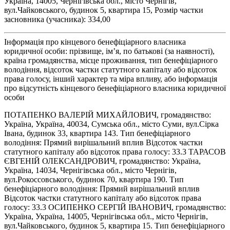
Україна, 14005, Чернігівська обл., місто Чернігів,
вул.Чайковського, будинок 5, квартира 15, Розмір частки
засновника (учасника): 334,00
Інформація про кінцевого бенефіціарного власника
юридичної особи: прізвище, ім’я, по батькові (за наявності),
країна громадянства, місце проживання, тип бенефіціарного
володіння, відсоток частки статутного капіталу або відсоток
права голосу, інший характер та міра впливу, або інформація
про відсутність кінцевого бенефіціарного власника юридичної
особи
ПОТАПЕНКО ВАЛЕРІЙ МИХАЙЛОВИЧ, громадянство:
Україна, Україна, 40034, Сумська обл., місто Суми, вул.Сірка
Івана, будинок 33, квартира 143. Тип бенефіціарного
володіння: Прямий вирішальний вплив Відсоток частки
статутного капіталу або відсоток права голосу: 33.3 ТАРАСОВ
ЄВГЕНІЙ ОЛЕКСАНДРОВИЧ, громадянство: Україна,
Україна, 14034, Чернігівська обл., місто Чернігів,
вул.Рокоссовського, будинок 70, квартира 190. Тип
бенефіціарного володіння: Прямий вирішальний вплив
Відсоток частки статутного капіталу або відсоток права
голосу: 33.3 ОСИПЕНКО СЕРГІЙ ІВАНОВИЧ, громадянство:
Україна, Україна, 14005, Чернігівська обл., місто Чернігів,
вул.Чайковського, будинок 5, квартира 15. Тип бенефіціарного