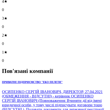
4★
0
3★
0
2★
0
1★
0
Пов'язані компанії
ПРИВАТНЕ ПІДПРИЄМСТВО "ЕКО ПЕЛЕТИ"
ОСИПЕНКО СЕРГІЙ ІВАНОВИЧ, ДИРЕКТОР, 27.04.2021
(ОБМЕЖЕННЯ - ВІДСУТНІ) - керівник ОСИПЕНКО
СЕРГІЙ ІВАНОВИЧ (Повноваження: Вчиняти дії від імені
юридичної особи, у тому числі підписувати договори тощо
(ВІДСУТНІ ), Подавати документи для державної реєстрації