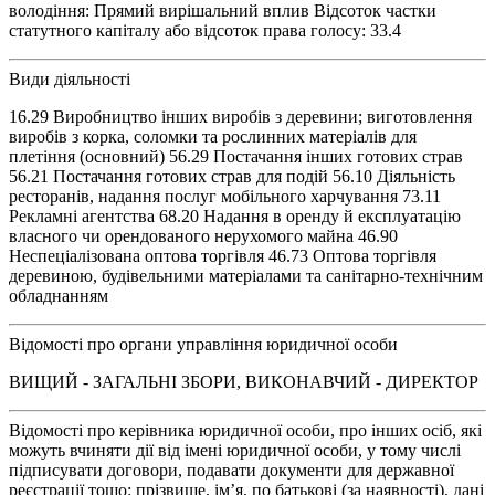
володіння: Прямий вирішальний вплив Відсоток частки
статутного капіталу або відсоток права голосу: 33.4
Види діяльності
16.29 Виробництво інших виробів з деревини; виготовлення
виробів з корка, соломки та рослинних матеріалів для
плетіння (основний) 56.29 Постачання інших готових страв
56.21 Постачання готових страв для подій 56.10 Діяльність
ресторанів, надання послуг мобільного харчування 73.11
Рекламні агентства 68.20 Надання в оренду й експлуатацію
власного чи орендованого нерухомого майна 46.90
Неспеціалізована оптова торгівля 46.73 Оптова торгівля
деревиною, будівельними матеріалами та санітарно-технічним
обладнанням
Відомості про органи управління юридичної особи
ВИЩИЙ - ЗАГАЛЬНІ ЗБОРИ, ВИКОНАВЧИЙ - ДИРЕКТОР
Відомості про керівника юридичної особи, про інших осіб, які
можуть вчиняти дії від імені юридичної особи, у тому числі
підписувати договори, подавати документи для державної
реєстрації тощо: прізвище, ім’я, по батькові (за наявності), дані