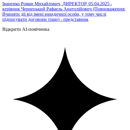
Іваненко Роман Михайлович, ДИРЕКТОР, 05.04.2025 -
керівник Чернецький Рафаель Анатолійович (Повноваження:
Вчиняти дії від імені юридичної особи, у тому числі
підписувати договори тощо) - представник
Відкрити AI-помічника