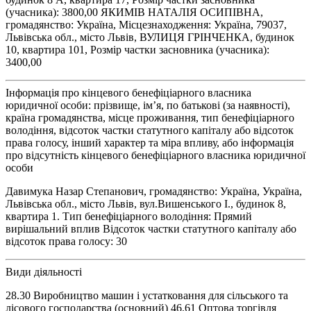
(учасника): 3800,00 ЯКИМІВ НАТАЛІЯ ОСИПІВНА,
громадянство: Україна, Місцезнаходження: Україна, 79037,
Львівська обл., місто Львів, ВУЛИЦЯ ГРІНЧЕНКА, будинок
10, квартира 101, Розмір частки засновника (учасника):
3400,00
Інформація про кінцевого бенефіціарного власника
юридичної особи: прізвище, ім’я, по батькові (за наявності),
країна громадянства, місце проживання, тип бенефіціарного
володіння, відсоток частки статутного капіталу або відсоток
права голосу, інший характер та міра впливу, або інформація
про відсутність кінцевого бенефіціарного власника юридичної
особи
Давимука Назар Степанович, громадянство: Україна, Україна,
Львівська обл., місто Львів, вул.Вишенського І., будинок 8,
квартира 1. Тип бенефіціарного володіння: Прямий
вирішальний вплив Відсоток частки статутного капіталу або
відсоток права голосу: 30
Види діяльності
28.30 Виробництво машин і устатковання для сільського та
лісового господарства (основний) 46.61 Оптова торгівля