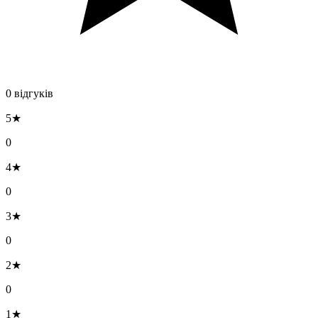
0 відгуків
5★
0
4★
0
3★
0
2★
0
1★