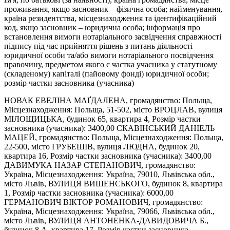
проживання, якщо засновник – фізична особа; найменування,
країна резидентства, місцезнаходження та ідентифікаційний
код, якщо засновник – юридична особа; інформація про
встановлення вимоги нотаріального засвідчення справжності
підпису під час прийняття рішень з питань діяльності
юридичної особи та/або вимоги нотаріального посвідчення
правочину, предметом якого є частка учасника у статутному
(складеному) капіталі (пайовому фонді) юридичної особи;
розмір частки засновника (учасника)
НОВАК ЕВЕЛІНА МАҐДАЛЕНА, громадянство: Польща,
Місцезнаходження: Польща, 51-502, місто ВРОЦЛАВ, вулиця
МІЛОЩИЦЬКА, будинок 65, квартира 4, Розмір частки
засновника (учасника): 3400,00 СКАВІНСЬКИЙ ДАНІЕЛЬ
МАЦЕЙ, громадянство: Польща, Місцезнаходження: Польща,
22-500, місто ГРУБЕШІВ, вулиця ЛЮДНА, будинок 20,
квартира 16, Розмір частки засновника (учасника): 3400,00
ДАВИМУКА НАЗАР СТЕПАНОВИЧ, громадянство:
Україна, Місцезнаходження: Україна, 79010, Львівська обл.,
місто Львів, ВУЛИЦЯ ВИШЕНСЬКОГО, будинок 8, квартира
1, Розмір частки засновника (учасника): 6000,00
ГЕРМАНОВИЧ ВІКТОР РОМАНОВИЧ, громадянство:
Україна, Місцезнаходження: Україна, 79066, Львівська обл.,
місто Львів, ВУЛИЦЯ АНТОНЕНКА-ДАВИДОВИЧА Б.,
будинок 8 А, квартира 17, Розмір частки засновника