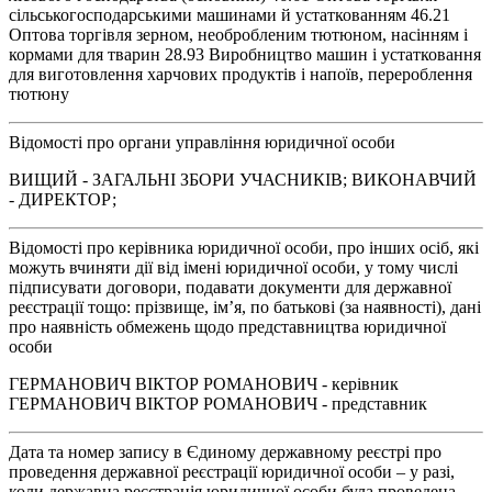
сільськогосподарськими машинами й устаткованням 46.21
Оптова торгівля зерном, необробленим тютюном, насінням і
кормами для тварин 28.93 Виробництво машин і устатковання
для виготовлення харчових продуктів і напоїв, перероблення
тютюну
Відомості про органи управління юридичної особи
ВИЩИЙ - ЗАГАЛЬНІ ЗБОРИ УЧАСНИКІВ; ВИКОНАВЧИЙ
- ДИРЕКТОР;
Відомості про керівника юридичної особи, про інших осіб, які
можуть вчиняти дії від імені юридичної особи, у тому числі
підписувати договори, подавати документи для державної
реєстрації тощо: прізвище, ім’я, по батькові (за наявності), дані
про наявність обмежень щодо представництва юридичної
особи
ГЕРМАНОВИЧ ВІКТОР РОМАНОВИЧ - керівник
ГЕРМАНОВИЧ ВІКТОР РОМАНОВИЧ - представник
Дата та номер запису в Єдиному державному реєстрі про
проведення державної реєстрації юридичної особи – у разі,
коли державна реєстрація юридичної особи була проведена