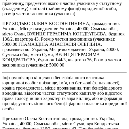
правочину, предметом якого є частка учасника у статутному
(складеному) капіталі (пайовому фонді) юридичної особи;
розмір частки засновника (учасника)
ПРИХОДЬКО ОЛЕНА КОСТЯНТИНІВНА, громадянство:
Україна, Місцезнаходження: Україна, 40000, Сумська обл.,
місто Суми, ВУЛИЦЯ ГЕРАСИМА КОНДРАТЬЄВА, будинок
136/2, квартира 43, Розмір частки засновника (учасника):
5000,00 ГЛАМАЗДІНА АНАСТАСІЯ ОЛЕГІВНА,
громадянство: Україна, Місцезнаходження: Україна, 40000,
Сумська обл., місто Суми, ВУЛИЦЯ ГЕРАСИМА
КОНДРАТЬЄВА, будинок 144/3, квартира 76, Розмір частки
засновника (учасника): 5000,00
Інформація про кінцевого бенефіціарного власника
юридичної особи: прізвище, ім’я, по батькові (за наявності),
країна громадянства, місце проживання, тип бенефіціарного
володіння, відсоток частки статутного капіталу або відсоток
права голосу, інший характер та міра впливу, або інформація
про відсутність кінцевого бенефіціарного власника юридичної
особи
Приходько Олена Костянтинівна, громадянство: Україна,
Україна, 40000, Сумська обл., місто Суми, вул.Кондратьєва
Герасима, будинок 136/2, квартира 43. Тип бенефіціарного