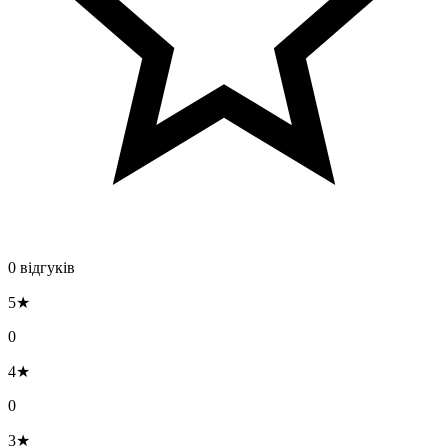
0 відгуків
5★
0
4★
0
3★