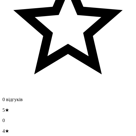
0 відгуків
5★
0
4★