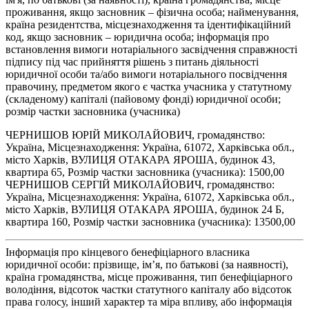
проживання, якщо засновник – фізична особа; найменування,
країна резидентства, місцезнаходження та ідентифікаційний
код, якщо засновник – юридична особа; інформація про
встановлення вимоги нотаріального засвідчення справжності
підпису під час прийняття рішень з питань діяльності
юридичної особи та/або вимоги нотаріального посвідчення
правочину, предметом якого є частка учасника у статутному
(складеному) капіталі (пайовому фонді) юридичної особи;
розмір частки засновника (учасника)
ЧЕРНИШОВ ЮРІЙ МИКОЛАЙОВИЧ, громадянство:
Україна, Місцезнаходження: Україна, 61072, Харківська обл.,
місто Харків, ВУЛИЦЯ ОТАКАРА ЯРОША, будинок 43,
квартира 65, Розмір частки засновника (учасника): 1500,00
ЧЕРНИШОВ СЕРГІЙ МИКОЛАЙОВИЧ, громадянство:
Україна, Місцезнаходження: Україна, 61072, Харківська обл.,
місто Харків, ВУЛИЦЯ ОТАКАРА ЯРОША, будинок 24 Б,
квартира 160, Розмір частки засновника (учасника): 13500,00
Інформація про кінцевого бенефіціарного власника
юридичної особи: прізвище, ім’я, по батькові (за наявності),
країна громадянства, місце проживання, тип бенефіціарного
володіння, відсоток частки статутного капіталу або відсоток
права голосу, інший характер та міра впливу, або інформація