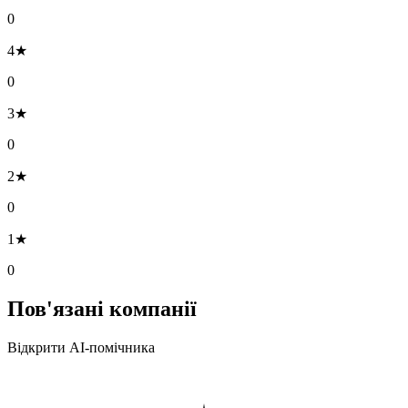
0
4★
0
3★
0
2★
0
1★
0
Пов'язані компанії
Відкрити AI-помічника