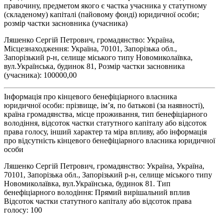
правочину, предметом якого є частка учасника у статутному
(складеному) капіталі (пайовому фонді) юридичної особи;
розмір частки засновника (учасника)
Ляшенко Сергій Петрович, громадянство: Україна,
Місцезнаходження: Україна, 70101, Запорізька обл.,
Запорізький р-н, селище міського типу Новомиколаївка,
вул.Українська, будинок 81, Розмір частки засновника
(учасника): 100000,00
Інформація про кінцевого бенефіціарного власника
юридичної особи: прізвище, ім’я, по батькові (за наявності),
країна громадянства, місце проживання, тип бенефіціарного
володіння, відсоток частки статутного капіталу або відсоток
права голосу, інший характер та міра впливу, або інформація
про відсутність кінцевого бенефіціарного власника юридичної
особи
Ляшенко Сергій Петрович, громадянство: Україна, Україна,
70101, Запорізька обл., Запорізький р-н, селище міського типу
Новомиколаївка, вул.Українська, будинок 81. Тип
бенефіціарного володіння: Прямий вирішальний вплив
Відсоток частки статутного капіталу або відсоток права
голосу: 100