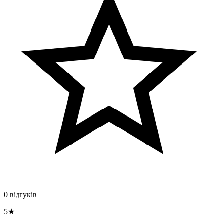
0 відгуків
5★