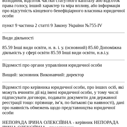
володіння, відсоток частки статутного капіталу або відсоток
права голосу, інший характер та міра впливу, або інформація
про відсутність кінцевого бенефіціарного власника юридичної
особи
пункт 9 частина 2 статті 9 Закону України №755-ІV
Види діяльності
85.59 Інші види освіти, н. в. і. у. (основний) 85.60 Допоміжна
діяльність у сфері освіти 85.59 Інші види освіти, н.в.і.у.
Відомості про органи управління юридичної особи
Вищий: засновник Виконавчий: директор
Відомості про керівника юридичної особи, про інших осіб, які
можуть вчиняти дії від імені юридичної особи, у тому числі
підписувати договори, подавати документи для державної
реєстрації тощо: прізвище, ім’я, по батькові (за наявності), дані
про наявність обмежень щодо представництва юридичної
особи
НЕПОРАДА ІРИНА ОЛЕКСІЇВНА - керівник НЕПОРАДА