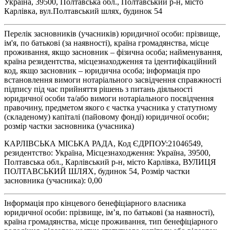
Україна, 39500, Полтавська обл., Полтавський р-н, місто
Карлівка, вул.Полтавський шлях, будинок 54
Перелік засновників (учасників) юридичної особи: прізвище,
ім'я, по батькові (за наявності), країна громадянства, місце
проживання, якщо засновник – фізична особа; найменування,
країна резидентства, місцезнаходження та ідентифікаційний
код, якщо засновник – юридична особа; інформація про
встановлення вимоги нотаріального засвідчення справжності
підпису під час прийняття рішень з питань діяльності
юридичної особи та/або вимоги нотаріального посвідчення
правочину, предметом якого є частка учасника у статутному
(складеному) капіталі (пайовому фонді) юридичної особи;
розмір частки засновника (учасника)
КАРЛІВСЬКА МІСЬКА РАДА, Код ЄДРПОУ:21046549,
резидентство: Україна, Місцезнаходження: Україна, 39500,
Полтавська обл., Карлівський р-н, місто Карлівка, ВУЛИЦЯ
ПОЛТАВСЬКИЙ ШЛЯХ, будинок 54, Розмір частки
засновника (учасника): 0,00
Інформація про кінцевого бенефіціарного власника
юридичної особи: прізвище, ім’я, по батькові (за наявності),
країна громадянства, місце проживання, тип бенефіціарного