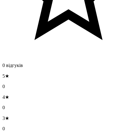
0 відгуків
5★
0
4★
0
3★
0