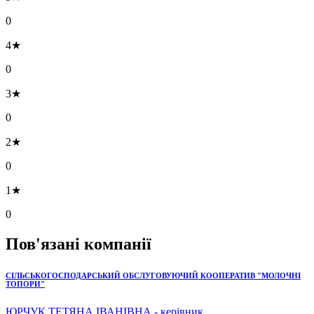
0
4★
0
3★
0
2★
0
1★
0
Пов'язані компанії
СІЛЬСЬКОГОСПОДАРСЬКИЙ ОБСЛУГОВУЮЧИЙ КООПЕРАТИВ "МОЛОЧНІ
ТОПОРИ"
ЮРЧУК ТЕТЯНА ІВАНІВНА - керівник