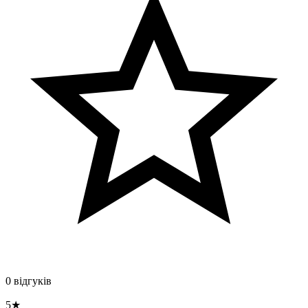
0 відгуків
5★