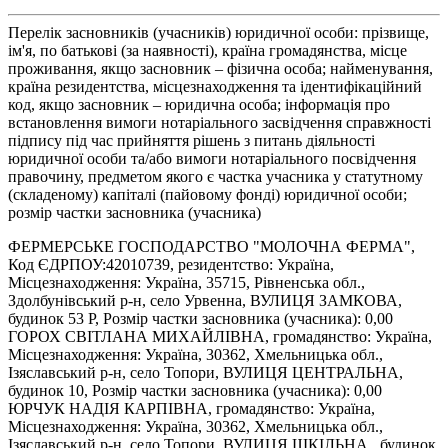
Перелік засновників (учасників) юридичної особи: прізвище,
ім'я, по батькові (за наявності), країна громадянства, місце
проживання, якщо засновник – фізична особа; найменування,
країна резидентства, місцезнаходження та ідентифікаційний
код, якщо засновник – юридична особа; інформація про
встановлення вимоги нотаріального засвідчення справжності
підпису під час прийняття рішень з питань діяльності
юридичної особи та/або вимоги нотаріального посвідчення
правочину, предметом якого є частка учасника у статутному
(складеному) капіталі (пайовому фонді) юридичної особи;
розмір частки засновника (учасника)
ФЕРМЕРСЬКЕ ГОСПОДАРСТВО "МОЛОЧНА ФЕРМА",
Код ЄДРПОУ:42010739, резидентство: Україна,
Місцезнаходження: Україна, 35715, Рівненська обл.,
Здолбунівський р-н, село Урвенна, ВУЛИЦЯ ЗАМКОВА,
будинок 53 Р, Розмір частки засновника (учасника): 0,00
ГОРОХ СВІТЛАНА МИХАЙЛІВНА, громадянство: Україна,
Місцезнаходження: Україна, 30362, Хмельницька обл.,
Ізяславський р-н, село Топори, ВУЛИЦЯ ЦЕНТРАЛЬНА,
будинок 10, Розмір частки засновника (учасника): 0,00
ЮРЧУК НАДІЯ КАРПІВНА, громадянство: Україна,
Місцезнаходження: Україна, 30362, Хмельницька обл.,
Ізяславський р-н, село Топори, ВУЛИЦЯ ШКІЛЬНА , будинок