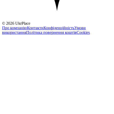
© 2026 UkrPlace
Про компанію
Контакти
Конфіденційність
Умови
використання
Політика повернення коштів
Cookies