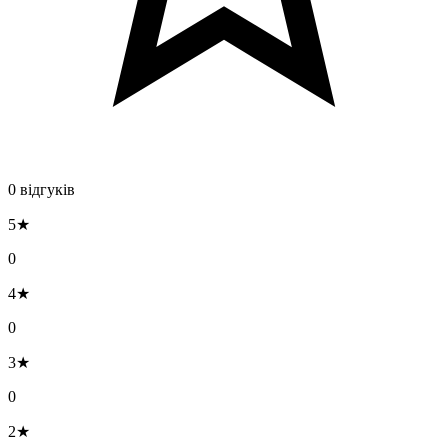
0 відгуків
5★
0
4★
0
3★
0
2★