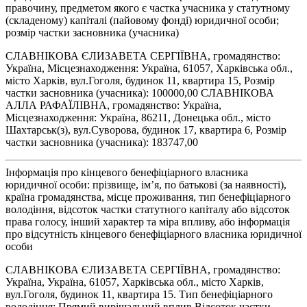
правочину, предметом якого є частка учасника у статутному
(складеному) капіталі (пайовому фонді) юридичної особи;
розмір частки засновника (учасника)
СЛАВНІКОВА ЄЛИЗАВЕТА СЕРГІЇВНА, громадянство:
Україна, Місцезнаходження: Україна, 61057, Харківська обл.,
місто Харків, вул.Гоголя, будинок 11, квартира 15, Розмір
частки засновника (учасника): 100000,00 СЛАВНІКОВА
АЛЛА РАФАЇЛІВНА, громадянство: Україна,
Місцезнаходження: Україна, 86211, Донецька обл., місто
Шахтарськ(з), вул.Суворова, будинок 17, квартира 6, Розмір
частки засновника (учасника): 183747,00
Інформація про кінцевого бенефіціарного власника
юридичної особи: прізвище, ім’я, по батькові (за наявності),
країна громадянства, місце проживання, тип бенефіціарного
володіння, відсоток частки статутного капіталу або відсоток
права голосу, інший характер та міра впливу, або інформація
про відсутність кінцевого бенефіціарного власника юридичної
особи
СЛАВНІКОВА ЄЛИЗАВЕТА СЕРГІЇВНА, громадянство:
Україна, Україна, 61057, Харківська обл., місто Харків,
вул.Гоголя, будинок 11, квартира 15. Тип бенефіціарного
володіння: Прямий вирішальний вплив Відсоток частки