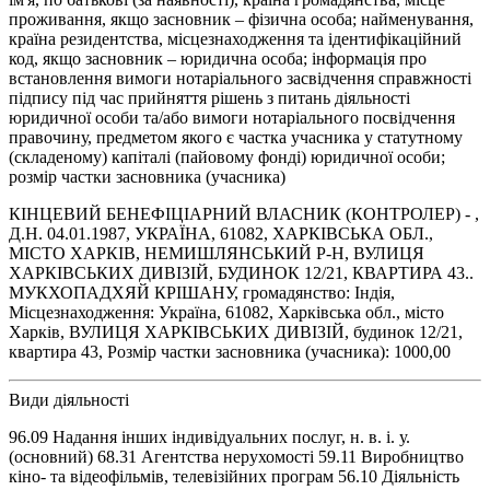
проживання, якщо засновник – фізична особа; найменування,
країна резидентства, місцезнаходження та ідентифікаційний
код, якщо засновник – юридична особа; інформація про
встановлення вимоги нотаріального засвідчення справжності
підпису під час прийняття рішень з питань діяльності
юридичної особи та/або вимоги нотаріального посвідчення
правочину, предметом якого є частка учасника у статутному
(складеному) капіталі (пайовому фонді) юридичної особи;
розмір частки засновника (учасника)
КІНЦЕВИЙ БЕНЕФІЦІАРНИЙ ВЛАСНИК (КОНТРОЛЕР) - ,
Д.Н. 04.01.1987, УКРАЇНА, 61082, ХАРКІВСЬКА ОБЛ.,
МІСТО ХАРКІВ, НЕМИШЛЯНСЬКИЙ Р-Н, ВУЛИЦЯ
ХАРКІВСЬКИХ ДИВІЗІЙ, БУДИНОК 12/21, КВАРТИРА 43..
МУКХОПАДХЯЙ КРІШАНУ, громадянство: Індія,
Місцезнаходження: Україна, 61082, Харківська обл., місто
Харків, ВУЛИЦЯ ХАРКІВСЬКИХ ДИВІЗІЙ, будинок 12/21,
квартира 43, Розмір частки засновника (учасника): 1000,00
Види діяльності
96.09 Надання інших індивідуальних послуг, н. в. і. у.
(основний) 68.31 Агентства нерухомості 59.11 Виробництво
кіно- та відеофільмів, телевізійних програм 56.10 Діяльність