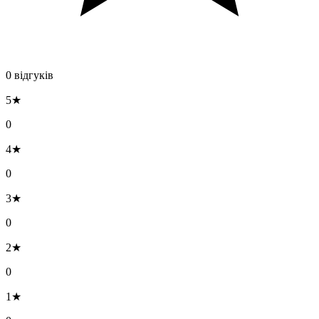
0 відгуків
5★
0
4★
0
3★
0
2★
0
1★