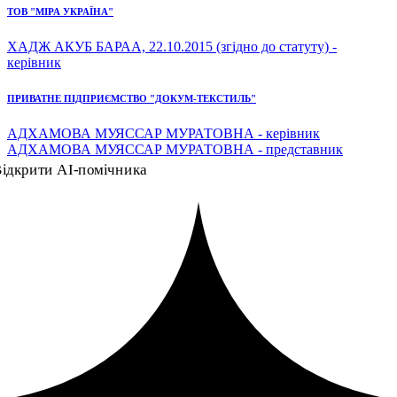
ТОВ "МІРА УКРАЇНА"
ХАДЖ АКУБ БАРАА, 22.10.2015 (згідно до статуту) -
керівник
ПРИВАТНЕ ПІДПРИЄМСТВО "ДОКУМ-ТЕКСТИЛЬ"
АДХАМОВА МУЯССАР МУРАТОВНА - керівник
АДХАМОВА МУЯССАР МУРАТОВНА - представник
ідкрити AI-помічника