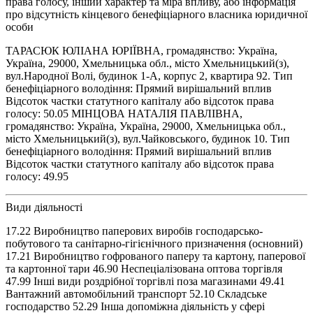
права голосу, інший характер та міра впливу, або інформація
про відсутність кінцевого бенефіціарного власника юридичної
особи
ТАРАСЮК ЮЛІАНА ЮРІЇВНА, громадянство: Україна,
Україна, 29000, Хмельницька обл., місто Хмельницький(з),
вул.Народної Волі, будинок 1-А, корпус 2, квартира 92. Тип
бенефіціарного володіння: Прямий вирішальний вплив
Відсоток частки статутного капіталу або відсоток права
голосу: 50.05 МІНЦОВА НАТАЛІЯ ПАВЛІВНА,
громадянство: Україна, Україна, 29000, Хмельницька обл.,
місто Хмельницький(з), вул.Чайковського, будинок 10. Тип
бенефіціарного володіння: Прямий вирішальний вплив
Відсоток частки статутного капіталу або відсоток права
голосу: 49.95
Види діяльності
17.22 Виробництво паперових виробів господарсько-
побутового та санітарно-гігієнічного призначення (основний)
17.21 Виробництво гофрованого паперу та картону, паперової
та картонної тари 46.90 Неспеціалізована оптова торгівля
47.99 Інші види роздрібної торгівлі поза магазинами 49.41
Вантажний автомобільний транспорт 52.10 Складське
господарство 52.29 Інша допоміжна діяльність у сфері