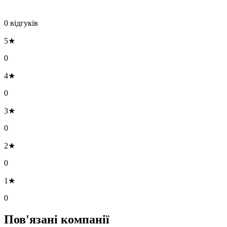
0 відгуків
5★
0
4★
0
3★
0
2★
0
1★
0
Пов'язані компанії