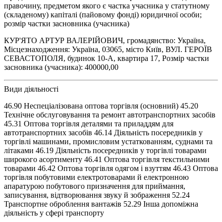
правочину, предметом якого є частка учасника у статутному
(складеному) капіталі (пайовому фонді) юридичної особи;
розмір частки засновника (учасника)
КУР'ЯТО АРТУР ВАЛЕРІЙОВИЧ, громадянство: Україна,
Місцезнаходження: Україна, 03065, місто Київ, ВУЛ. ГЕРОЇВ
СЕВАСТОПОЛЯ, будинок 10-А, квартира 17, Розмір частки
засновника (учасника): 400000,00
Види діяльності
46.90 Неспеціалізована оптова торгівля (основний) 45.20
Технічне обслуговування та ремонт автотранспортних засобів
45.31 Оптова торгівля деталями та приладдям для
автотранспортних засобів 46.14 Діяльність посередників у
торгівлі машинами, промисловим устаткованням, суднами та
літаками 46.19 Діяльність посередників у торгівлі товарами
широкого асортименту 46.41 Оптова торгівля текстильними
товарами 46.42 Оптова торгівля одягом і взуттям 46.43 Оптова
торгівля побутовими електротоварами й електронною
апаратурою побутового призначення для приймання,
записування, відтворювання звуку й зображення 52.24
Транспортне оброблення вантажів 52.29 Інша допоміжна
діяльність у сфері транспорту