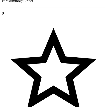
karakumtrd@ukr.net
0