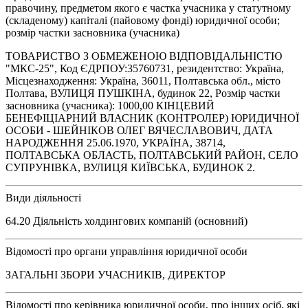
правочину, предметом якого є частка учасника у статутному
(складеному) капіталі (пайовому фонді) юридичної особи;
розмір частки засновника (учасника)
ТОВАРИСТВО З ОБМЕЖЕНОЮ ВІДПОВІДАЛЬНІСТЮ
"МКС-25", Код ЄДРПОУ:35760731, резидентство: Україна,
Місцезнаходження: Україна, 36011, Полтавська обл., місто
Полтава, ВУЛИЦЯ ПУШКІНА, будинок 22, Розмір частки
засновника (учасника): 1000,00 КІНЦЕВИЙ
БЕНЕФІЦІАРНИЙ ВЛАСНИК (КОНТРОЛЕР) ЮРИДИЧНОЇ
ОСОБИ - ШЕЙНІКОВ ОЛЕГ ВЯЧЕСЛАВОВИЧ, ДАТА
НАРОДЖЕННЯ 25.06.1970, УКРАЇНА, 38714,
ПОЛТАВСЬКА ОБЛАСТЬ, ПОЛТАВСЬКИЙ РАЙОН, СЕЛО
СУПРУНІВКА, ВУЛИЦЯ КИЇВСЬКА, БУДИНОК 2.
Види діяльності
64.20 Діяльність холдингових компаній (основний)
Відомості про органи управління юридичної особи
ЗАГАЛЬНІ ЗБОРИ УЧАСНИКІВ, ДИРЕКТОР
Відомості про керівника юридичної особи, про інших осіб, які