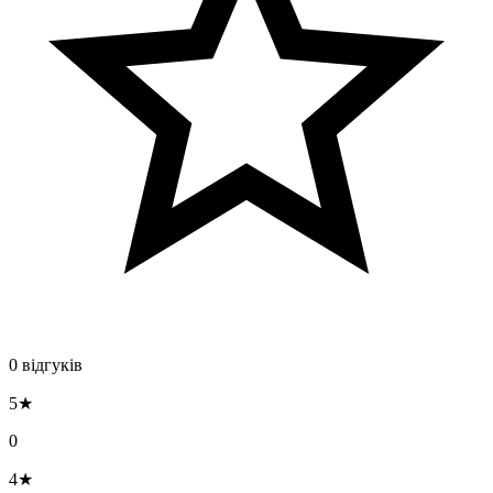
0 відгуків
5★
0
4★