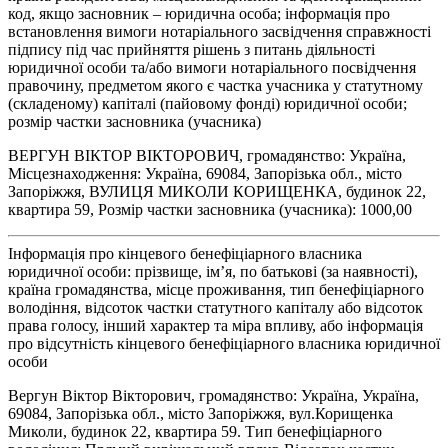
код, якщо засновник – юридична особа; інформація про
встановлення вимоги нотаріального засвідчення справжності
підпису під час прийняття рішень з питань діяльності
юридичної особи та/або вимоги нотаріального посвідчення
правочину, предметом якого є частка учасника у статутному
(складеному) капіталі (пайовому фонді) юридичної особи;
розмір частки засновника (учасника)
ВЕРГУН ВІКТОР ВІКТОРОВИЧ, громадянство: Україна,
Місцезнаходження: Україна, 69084, Запорізька обл., місто
Запоріжжя, ВУЛИЦЯ МИКОЛИ КОРИЩЕНКА, будинок 22,
квартира 59, Розмір частки засновника (учасника): 1000,00
Інформація про кінцевого бенефіціарного власника
юридичної особи: прізвище, ім’я, по батькові (за наявності),
країна громадянства, місце проживання, тип бенефіціарного
володіння, відсоток частки статутного капіталу або відсоток
права голосу, інший характер та міра впливу, або інформація
про відсутність кінцевого бенефіціарного власника юридичної
особи
Вергун Віктор Вікторович, громадянство: Україна, Україна,
69084, Запорізька обл., місто Запоріжжя, вул.Корищенка
Миколи, будинок 22, квартира 59. Тип бенефіціарного