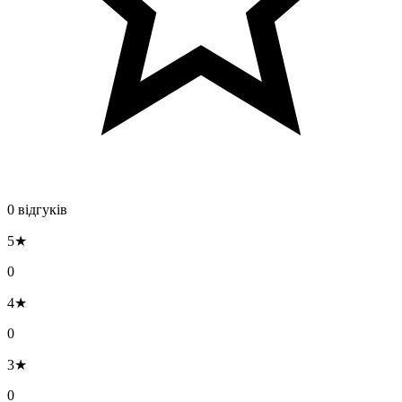
0 відгуків
5★
0
4★
0
3★
0