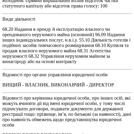
володіння: Прямий вирішальний вплив Відсоток частки
статутного капіталу або відсоток права голосу: 100
Види діяльності
68.20 Надання в оренду й експлуатацію власного чи
орендованого нерухомого майна (основний) 96.09 Надання
інших індивідуальних послуг, н.в.і.у. 55.10 Діяльність готелів і
подібних засобів тимчасового розміщування 68.10 Купівля та
продаж власного нерухомого майна 68.31 Агентства
нерухомості 68.32 Управління нерухомим майном за
винагороду або на основі контракту
Відомості про органи управління юридичної особи
ВИЩИЙ - ВЛАСНИК, ВИКОНАВЧИЙ - ДИРЕКТОР
Відомості про керівника юридичної особи, про інших осіб, які
можуть вчиняти дії від імені юридичної особи, у тому числі
підписувати договори, подавати документи для державної
реєстрації тощо: прізвище, ім’я, по батькові (за наявності), дані
про наявність обмежень щодо представництва юридичної
особи