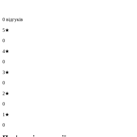
0 відгуків
5★
0
4★
0
3★
0
2★
0
1★
0