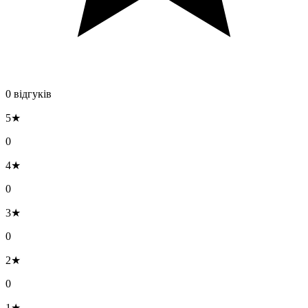
0 відгуків
5★
0
4★
0
3★
0
2★
0
1★