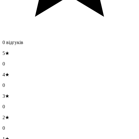
0 відгуків
5★
0
4★
0
3★
0
2★
0
1★