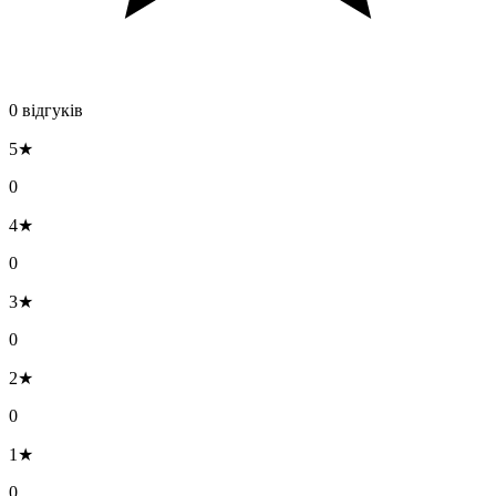
0 відгуків
5★
0
4★
0
3★
0
2★
0
1★
0