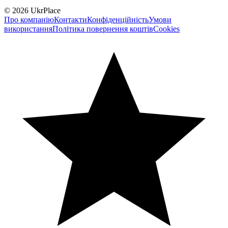
© 2026 UkrPlace
Про компанію
Контакти
Конфіденційність
Умови
використання
Політика повернення коштів
Cookies