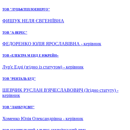
ТОВ "ЛУЦЬКТЕПЛОЕНЕРГО"
ФИЩУК НЕЛЯ ЄВГЕНІЇВНА
ТОВ "А-ВЕРЕС"
ФЕДОРЕНКО ЮЛІЯ ЯРОСЛАВІВНА - керівник
ТОВ «ЕЛЕКТРА М ЕНД Е ЮКРЕЙН»
Лур'є Едді (згідно із статутом) - керівник
ТОВ "РЕНТАЛЬ БУД"
ШЕВЧИК РУСЛАН В'ЯЧЕСЛАВОВИЧ (Згідно статуту) -
керівник
ТОВ "ЛАНБУДСВІТ"
Хоменко Юлія Олександрівна - керівник