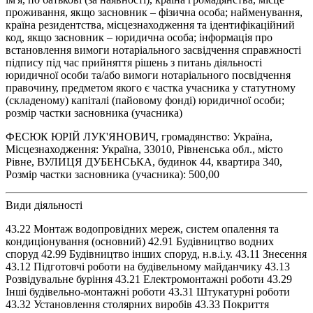
проживання, якщо засновник – фізична особа; найменування,
країна резидентства, місцезнаходження та ідентифікаційний
код, якщо засновник – юридична особа; інформація про
встановлення вимоги нотаріального засвідчення справжності
підпису під час прийняття рішень з питань діяльності
юридичної особи та/або вимоги нотаріального посвідчення
правочину, предметом якого є частка учасника у статутному
(складеному) капіталі (пайовому фонді) юридичної особи;
розмір частки засновника (учасника)
ФЕСЮК ЮРІЙ ЛУК'ЯНОВИЧ, громадянство: Україна,
Місцезнаходження: Україна, 33010, Рівненська обл., місто
Рівне, ВУЛИЦЯ ДУБЕНСЬКА, будинок 44, квартира 340,
Розмір частки засновника (учасника): 500,00
Види діяльності
43.22 Монтаж водопровідних мереж, систем опалення та
кондиціонування (основний) 42.91 Будівництво водних
споруд 42.99 Будівництво інших споруд, н.в.і.у. 43.11 Знесення
43.12 Підготовчі роботи на будівельному майданчику 43.13
Розвідувальне буріння 43.21 Електромонтажні роботи 43.29
Інші будівельно-монтажні роботи 43.31 Штукатурні роботи
43.32 Установлення столярних виробів 43.33 Покриття