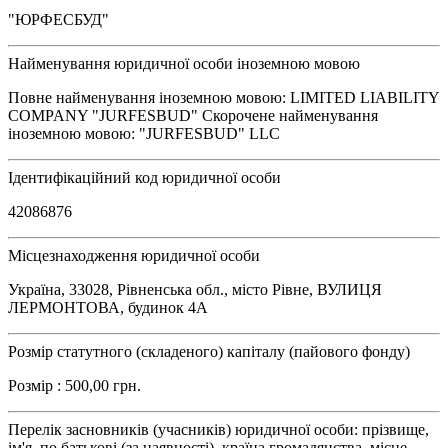
"ЮРФЕСБУД"
Найменування юридичної особи іноземною мовою
Повне найменування іноземною мовою: LIMITED LIABILITY
COMPANY "JURFESBUD" Скорочене найменування
іноземною мовою: "JURFESBUD" LLC
Ідентифікаційний код юридичної особи
42086876
Місцезнаходження юридичної особи
Україна, 33028, Рівненська обл., місто Рівне, ВУЛИЦЯ
ЛЕРМОНТОВА, будинок 4А
Розмір статутного (складеного) капіталу (пайового фонду)
Розмір : 500,00 грн.
Перелік засновників (учасників) юридичної особи: прізвище,
ім'я, по батькові (за наявності), країна громадянства, місце