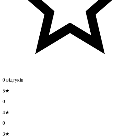
0 відгуків
5★
0
4★
0
3★