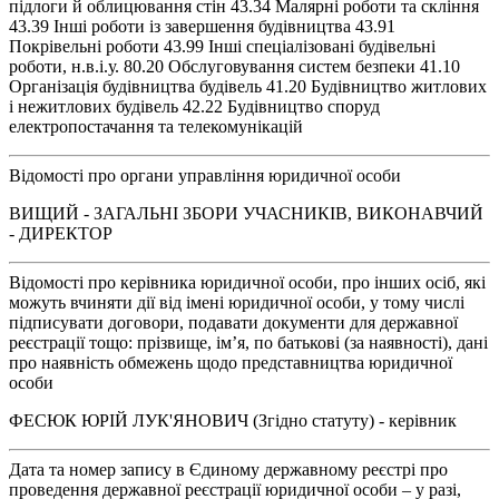
підлоги й облицювання стін 43.34 Малярні роботи та скління
43.39 Інші роботи із завершення будівництва 43.91
Покрівельні роботи 43.99 Інші спеціалізовані будівельні
роботи, н.в.і.у. 80.20 Обслуговування систем безпеки 41.10
Організація будівництва будівель 41.20 Будівництво житлових
і нежитлових будівель 42.22 Будівництво споруд
електропостачання та телекомунікацій
Відомості про органи управління юридичної особи
ВИЩИЙ - ЗАГАЛЬНІ ЗБОРИ УЧАСНИКІВ, ВИКОНАВЧИЙ
- ДИРЕКТОР
Відомості про керівника юридичної особи, про інших осіб, які
можуть вчиняти дії від імені юридичної особи, у тому числі
підписувати договори, подавати документи для державної
реєстрації тощо: прізвище, ім’я, по батькові (за наявності), дані
про наявність обмежень щодо представництва юридичної
особи
ФЕСЮК ЮРІЙ ЛУК'ЯНОВИЧ (Згідно статуту) - керівник
Дата та номер запису в Єдиному державному реєстрі про
проведення державної реєстрації юридичної особи – у разі,