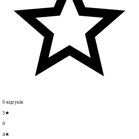
0 відгуків
5★
0
4★