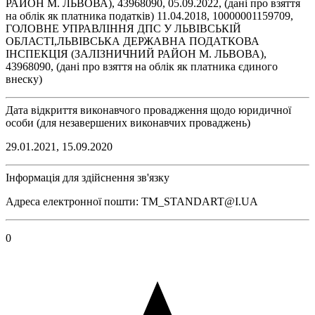
РАЙОН М. ЛЬВОВА), 43968090, 05.09.2022, (дані про взяття
на облік як платника податків) 11.04.2018, 10000001159709,
ГОЛОВНЕ УПРАВЛІННЯ ДПС У ЛЬВІВСЬКІЙ
ОБЛАСТІ,ЛЬВІВСЬКА ДЕРЖАВНА ПОДАТКОВА
ІНСПЕКЦІЯ (ЗАЛІЗНИЧНИЙ РАЙОН М. ЛЬВОВА),
43968090, (дані про взяття на облік як платника єдиного
внеску)
Дата відкриття виконавчого провадження щодо юридичної
особи (для незавершених виконавчих проваджень)
29.01.2021, 15.09.2020
Інформація для здійснення зв'язку
Адреса електронної пошти: TM_STANDART@I.UA
0