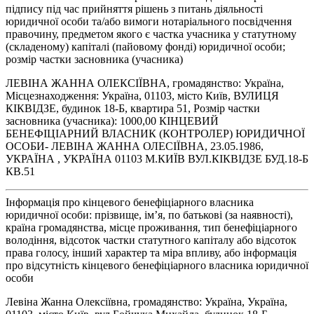
підпису під час прийняття рішень з питань діяльності
юридичної особи та/або вимоги нотаріального посвідчення
правочину, предметом якого є частка учасника у статутному
(складеному) капіталі (пайовому фонді) юридичної особи;
розмір частки засновника (учасника)
ЛЕВІНА ЖАННА ОЛЕКСІЇВНА, громадянство: Україна,
Місцезнаходження: Україна, 01103, місто Київ, ВУЛИЦЯ
КІКВІДЗЕ, будинок 18-Б, квартира 51, Розмір частки
засновника (учасника): 1000,00 КІНЦЕВИЙ
БЕНЕФІЦІАРНИЙ ВЛАСНИК (КОНТРОЛЕР) ЮРИДИЧНОЇ
ОСОБИ- ЛЕВІНА ЖАННА ОЛЕСІЇВНА, 23.05.1986,
УКРАЇНА , УКРАЇНА 01103 М.КИЇВ ВУЛ.КІКВІДЗЕ БУД.18-Б
КВ.51
Інформація про кінцевого бенефіціарного власника
юридичної особи: прізвище, ім’я, по батькові (за наявності),
країна громадянства, місце проживання, тип бенефіціарного
володіння, відсоток частки статутного капіталу або відсоток
права голосу, інший характер та міра впливу, або інформація
про відсутність кінцевого бенефіціарного власника юридичної
особи
Левіна Жанна Олексіївна, громадянство: Україна, Україна,