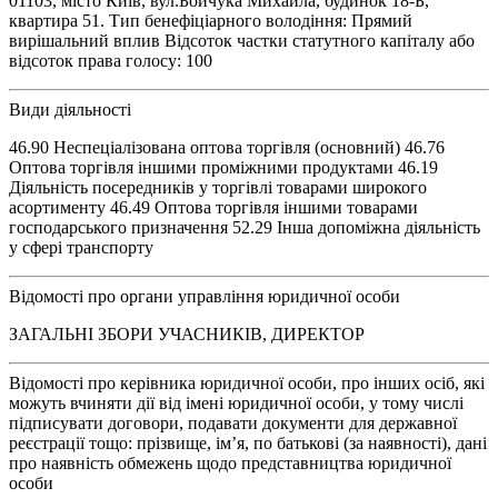
01103, місто Київ, вул.Бойчука Михайла, будинок 18-Б,
квартира 51. Тип бенефіціарного володіння: Прямий
вирішальний вплив Відсоток частки статутного капіталу або
відсоток права голосу: 100
Види діяльності
46.90 Неспеціалізована оптова торгівля (основний) 46.76
Оптова торгівля іншими проміжними продуктами 46.19
Діяльність посередників у торгівлі товарами широкого
асортименту 46.49 Оптова торгівля іншими товарами
господарського призначення 52.29 Інша допоміжна діяльність
у сфері транспорту
Відомості про органи управління юридичної особи
ЗАГАЛЬНІ ЗБОРИ УЧАСНИКІВ, ДИРЕКТОР
Відомості про керівника юридичної особи, про інших осіб, які
можуть вчиняти дії від імені юридичної особи, у тому числі
підписувати договори, подавати документи для державної
реєстрації тощо: прізвище, ім’я, по батькові (за наявності), дані
про наявність обмежень щодо представництва юридичної
особи