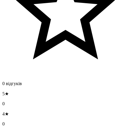
0 відгуків
5★
0
4★
0