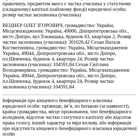
правочину, предметом якого є частка учасника у статутному
(складеному) капіталі (пайовому фонді) юридичної особи;
розмір частки засновника (учасника)
ВЕЦНЕР ОЛЕГ ІГОРОВИЧ, громадянство: Україна,
Місцезнаходження: Україна, 49000, Дніпропетровська обл.,
місто Дніпро, вул.Токмацька, будинок 63, квартира 2, Розмір
частки засновника (учасника): 301020,42 Сехан Наталя
Костянтинівна, громадянство: Україна, Місцезнаходження:
Україна, 49044, Дніпропетровська обл., місто Дніпро,
пл.Шевченка, будинок 4, квартира 24, Розмір частки
засновника (учасника): 104591,84 Сехан Світлана
Володимирівна, громадянство: Україна, Місцезнаходження:
Україна, 49044, Дніпропетровська обл., місто Дніпро,
пл.Шевченка, будинок 4, квартира 24, Розмір частки
засновника (учасника): 104591,84
Інформація про кінцевого бенефіціарного власника
юридичної особи: прізвище, ім’я, по батькові (за наявності),
країна громадянства, місце проживання, тип бенефіціарного
володіння, відсоток частки статутного капіталу або відсоток
права голосу, інший характер та міра впливу, або інформація
про відсутність кінцевого бенефіціарного власника юридичної
особи