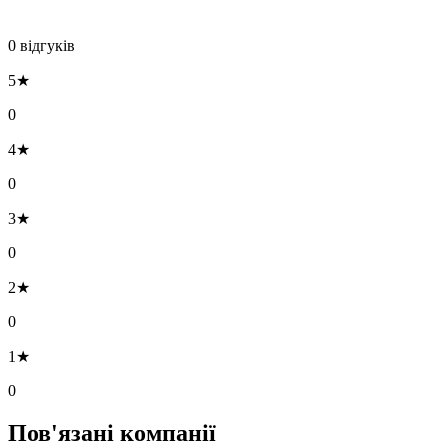
0 відгуків
5★
0
4★
0
3★
0
2★
0
1★
0
Пов'язані компанії