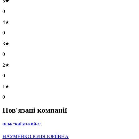
5★
0
4★
0
3★
0
2★
0
1★
0
Пов'язані компанії
ОСББ "КИЇВСЬКИЙ-3"
НАУМЕНКО ЮЛІЯ ЮРІЇВНА