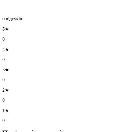
0 відгуків
5★
0
4★
0
3★
0
2★
0
1★
0