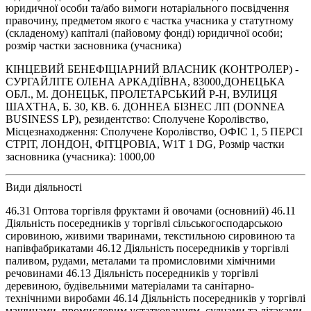
юридичної особи та/або вимоги нотаріального посвідчення
правочину, предметом якого є частка учасника у статутному
(складеному) капіталі (пайовому фонді) юридичної особи;
розмір частки засновника (учасника)
КІНЦЕВИЙ БЕНЕФІЦІАРНИЙ ВЛАСНИК (КОНТРОЛЕР) -
СУРГАЙЛІТЕ ОЛЕНА АРКАДІЇВНА, 83000,ДОНЕЦЬКА
ОБЛ., М. ДОНЕЦЬК, ПРОЛЕТАРСЬКИЙ Р-Н, ВУЛИЦЯ
ШАХТНА, Б. 30, КВ. 6. ДОННЕА БІЗНЕС ЛП (DONNEA
BUSINESS LP), резидентство: Сполучене Королівство,
Місцезнаходження: Сполучене Королівство, ОФІС 1, 5 ПЕРСІ
СТРІТ, ЛОНДОН, ФІТЦРОВІА, W1T 1 DG, Розмір частки
засновника (учасника): 1000,00
Види діяльності
46.31 Оптова торгівля фруктами й овочами (основний) 46.11
Діяльність посередників у торгівлі сільськогосподарською
сировиною, живими тваринами, текстильною сировиною та
напівфабрикатами 46.12 Діяльність посередників у торгівлі
паливом, рудами, металами та промисловими хімічними
речовинами 46.13 Діяльність посередників у торгівлі
деревиною, будівельними матеріалами та санітарно-
технічними виробами 46.14 Діяльність посередників у торгівлі
машинами, промисловим устаткованням, суднами та літаками