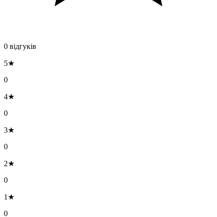
0 відгуків
5★
0
4★
0
3★
0
2★
0
1★
0