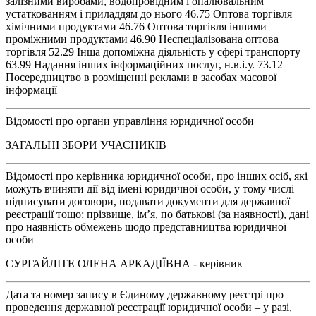
залізними виробами, водопровідним і опалювальним
устаткованням і приладдям до нього 46.75 Оптова торгівля
хімічними продуктами 46.76 Оптова торгівля іншими
проміжними продуктами 46.90 Неспеціалізована оптова
торгівля 52.29 Інша допоміжна діяльність у сфері транспорту
63.99 Надання інших інформаційних послуг, н.в.і.у. 73.12
Посередництво в розміщенні реклами в засобах масової
інформації
Відомості про органи управління юридичної особи
ЗАГАЛЬНІ ЗБОРИ УЧАСНИКІВ
Відомості про керівника юридичної особи, про інших осіб, які
можуть вчиняти дії від імені юридичної особи, у тому числі
підписувати договори, подавати документи для державної
реєстрації тощо: прізвище, ім’я, по батькові (за наявності), дані
про наявність обмежень щодо представництва юридичної
особи
СУРГАЙЛІТЕ ОЛЕНА АРКАДІЇВНА - керівник
Дата та номер запису в Єдиному державному реєстрі про
проведення державної реєстрації юридичної особи – у разі,