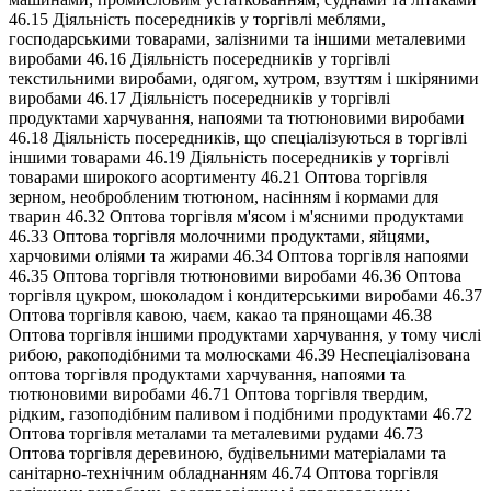
46.15 Діяльність посередників у торгівлі меблями,
господарськими товарами, залізними та іншими металевими
виробами 46.16 Діяльність посередників у торгівлі
текстильними виробами, одягом, хутром, взуттям і шкіряними
виробами 46.17 Діяльність посередників у торгівлі
продуктами харчування, напоями та тютюновими виробами
46.18 Діяльність посередників, що спеціалізуються в торгівлі
іншими товарами 46.19 Діяльність посередників у торгівлі
товарами широкого асортименту 46.21 Оптова торгівля
зерном, необробленим тютюном, насінням і кормами для
тварин 46.32 Оптова торгівля м'ясом і м'ясними продуктами
46.33 Оптова торгівля молочними продуктами, яйцями,
харчовими оліями та жирами 46.34 Оптова торгівля напоями
46.35 Оптова торгівля тютюновими виробами 46.36 Оптова
торгівля цукром, шоколадом і кондитерськими виробами 46.37
Оптова торгівля кавою, чаєм, какао та прянощами 46.38
Оптова торгівля іншими продуктами харчування, у тому числі
рибою, ракоподібними та молюсками 46.39 Неспеціалізована
оптова торгівля продуктами харчування, напоями та
тютюновими виробами 46.71 Оптова торгівля твердим,
рідким, газоподібним паливом і подібними продуктами 46.72
Оптова торгівля металами та металевими рудами 46.73
Оптова торгівля деревиною, будівельними матеріалами та
санітарно-технічним обладнанням 46.74 Оптова торгівля