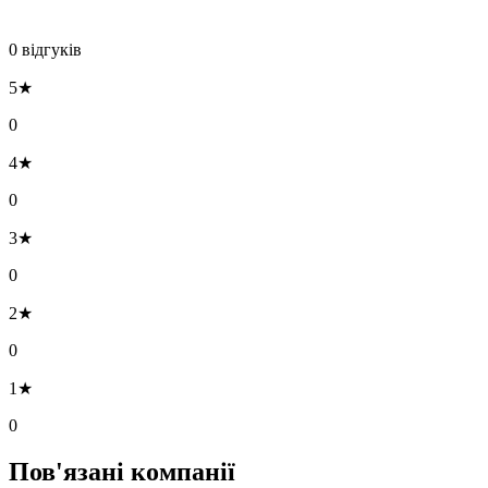
0 відгуків
5★
0
4★
0
3★
0
2★
0
1★
0
Пов'язані компанії