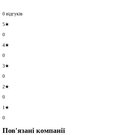
0 відгуків
5★
0
4★
0
3★
0
2★
0
1★
0
Пов'язані компанії