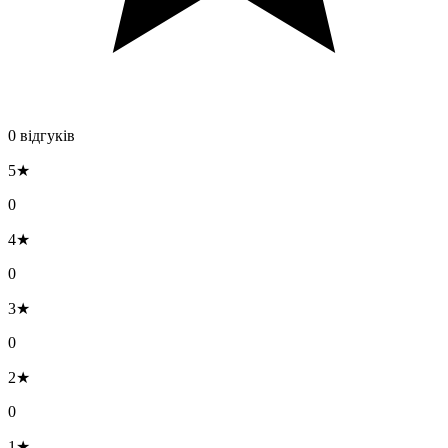
0 відгуків
5★
0
4★
0
3★
0
2★
0
1★