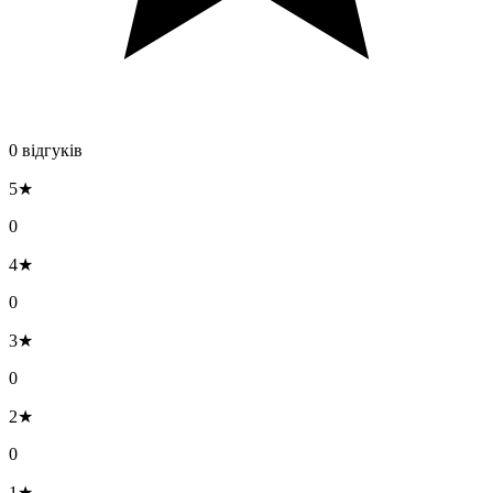
0 відгуків
5★
0
4★
0
3★
0
2★
0
1★