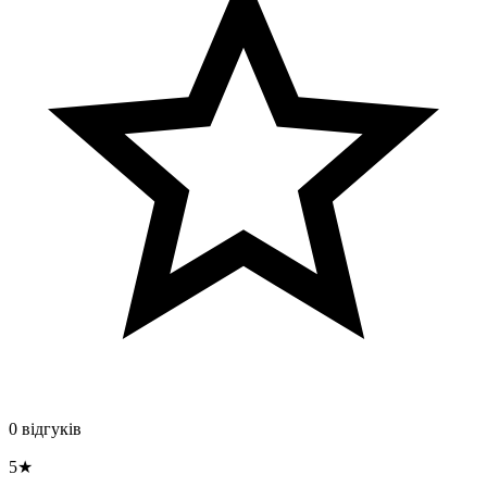
0 відгуків
5★