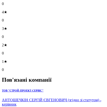
0
4★
0
3★
0
2★
0
1★
0
Пов'язані компанії
ТОВ "СТРОЙ-ПРОЕКТ-СЕРВІС"
АНТОШЕЧКІН СЕРГІЙ ЄВГЕНОВИЧ (згідно зі статутом) -
керівник