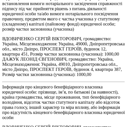
встановлення вимоги нотаріального засвідчення справжності
підпису під час прийняття рішень з питань діяльності
юридичної особи та/або вимоги нотаріального посвідчення
правочину, предметом якого є частка учасника у статутному
(складеному) капіталі (пайовому фонді) юридичної особи;
розмір частки засновника (учасника)
ВДОВИЧЕНКО СЕРГІЙ ВІКТОРОВИЧ, громадянство:
Україна, Місцезнаходження: Україна, 49000, Дніпропетровська
обл., місто Дніпро, ПРОСПЕКТ ГЕРОЇВ, будинок 12,
квартира 451, Розмір частки засновника (учасника): 1000,00
ДАЖУК ЛЕОНІД ЄВГЕНОВИЧ, громадянство: Україна,
Місцезнаходження: Україна, 49010, Дніпропетровська обл.,
місто Дніпро, ПРОСПЕКТ ГЕРОЇВ, будинок 4, квартира 387,
Розмір частки засновника (учасника): 1000,00
Інформація про кінцевого бенефіціарного власника
юридичної особи: прізвище, ім’я, по батькові (за наявності),
країна громадянства, місце проживання, тип бенефіціарного
володіння, відсоток частки статутного капіталу або відсоток
права голосу, інший характер та міра впливу, або інформація
про відсутність кінцевого бенефіціарного власника юридичної
особи