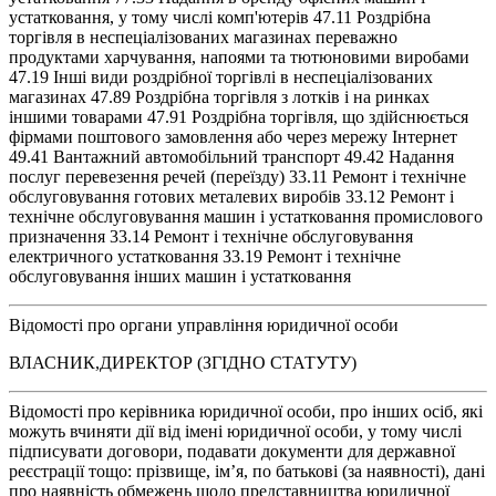
устатковання, у тому числі комп'ютерів 47.11 Роздрібна
торгівля в неспеціалізованих магазинах переважно
продуктами харчування, напоями та тютюновими виробами
47.19 Інші види роздрібної торгівлі в неспеціалізованих
магазинах 47.89 Роздрібна торгівля з лотків і на ринках
іншими товарами 47.91 Роздрібна торгівля, що здійснюється
фірмами поштового замовлення або через мережу Інтернет
49.41 Вантажний автомобільний транспорт 49.42 Надання
послуг перевезення речей (переїзду) 33.11 Ремонт і технічне
обслуговування готових металевих виробів 33.12 Ремонт і
технічне обслуговування машин і устатковання промислового
призначення 33.14 Ремонт і технічне обслуговування
електричного устатковання 33.19 Ремонт і технічне
обслуговування інших машин і устатковання
Відомості про органи управління юридичної особи
ВЛАСНИК,ДИРЕКТОР (ЗГІДНО СТАТУТУ)
Відомості про керівника юридичної особи, про інших осіб, які
можуть вчиняти дії від імені юридичної особи, у тому числі
підписувати договори, подавати документи для державної
реєстрації тощо: прізвище, ім’я, по батькові (за наявності), дані
про наявність обмежень щодо представництва юридичної