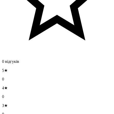
0 відгуків
5★
0
4★
0
3★