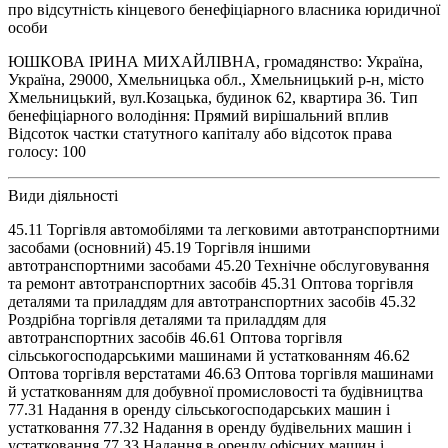
про відсутність кінцевого бенефіціарного власника юридичної
особи
ЮШКОВА ІРИНА МИХАЙЛІВНА, громадянство: Україна,
Україна, 29000, Хмельницька обл., Хмельницький р-н, місто
Хмельницький, вул.Козацька, будинок 62, квартира 36. Тип
бенефіціарного володіння: Прямий вирішальний вплив
Відсоток частки статутного капіталу або відсоток права
голосу: 100
Види діяльності
45.11 Торгівля автомобілями та легковими автотранспортними
засобами (основний) 45.19 Торгівля іншими
автотранспортними засобами 45.20 Технічне обслуговування
та ремонт автотранспортних засобів 45.31 Оптова торгівля
деталями та приладдям для автотранспортних засобів 45.32
Роздрібна торгівля деталями та приладдям для
автотранспортних засобів 46.61 Оптова торгівля
сільськогосподарськими машинами й устаткованням 46.62
Оптова торгівля верстатами 46.63 Оптова торгівля машинами
й устаткованням для добувної промисловості та будівництва
77.31 Надання в оренду сільськогосподарських машин і
устатковання 77.32 Надання в оренду будівельних машин і
устатковання 77.33 Надання в оренду офісних машин і