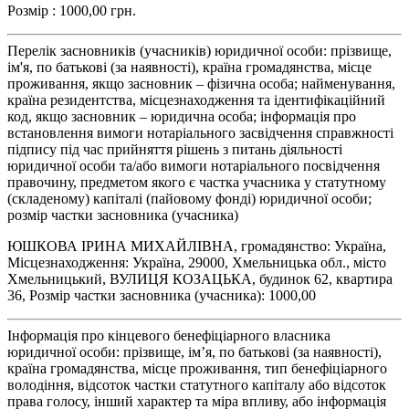
Розмір : 1000,00 грн.
Перелік засновників (учасників) юридичної особи: прізвище,
ім'я, по батькові (за наявності), країна громадянства, місце
проживання, якщо засновник – фізична особа; найменування,
країна резидентства, місцезнаходження та ідентифікаційний
код, якщо засновник – юридична особа; інформація про
встановлення вимоги нотаріального засвідчення справжності
підпису під час прийняття рішень з питань діяльності
юридичної особи та/або вимоги нотаріального посвідчення
правочину, предметом якого є частка учасника у статутному
(складеному) капіталі (пайовому фонді) юридичної особи;
розмір частки засновника (учасника)
ЮШКОВА ІРИНА МИХАЙЛІВНА, громадянство: Україна,
Місцезнаходження: Україна, 29000, Хмельницька обл., місто
Хмельницький, ВУЛИЦЯ КОЗАЦЬКА, будинок 62, квартира
36, Розмір частки засновника (учасника): 1000,00
Інформація про кінцевого бенефіціарного власника
юридичної особи: прізвище, ім’я, по батькові (за наявності),
країна громадянства, місце проживання, тип бенефіціарного
володіння, відсоток частки статутного капіталу або відсоток
права голосу, інший характер та міра впливу, або інформація