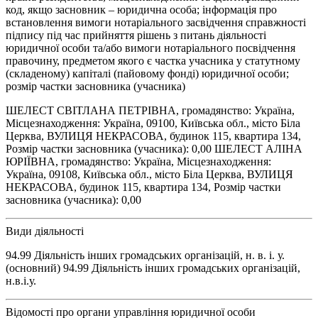
код, якщо засновник – юридична особа; інформація про
встановлення вимоги нотаріального засвідчення справжності
підпису під час прийняття рішень з питань діяльності
юридичної особи та/або вимоги нотаріального посвідчення
правочину, предметом якого є частка учасника у статутному
(складеному) капіталі (пайовому фонді) юридичної особи;
розмір частки засновника (учасника)
ШЕЛЕСТ СВІТЛАНА ПЕТРІВНА, громадянство: Україна,
Місцезнаходження: Україна, 09100, Київська обл., місто Біла
Церква, ВУЛИЦЯ НЕКРАСОВА, будинок 115, квартира 134,
Розмір частки засновника (учасника): 0,00 ШЕЛЕСТ АЛІНА
ЮРІЇВНА, громадянство: Україна, Місцезнаходження:
Україна, 09108, Київська обл., місто Біла Церква, ВУЛИЦЯ
НЕКРАСОВА, будинок 115, квартира 134, Розмір частки
засновника (учасника): 0,00
Види діяльності
94.99 Діяльність інших громадських організацій, н. в. і. у.
(основний) 94.99 Діяльність інших громадських організацій,
н.в.і.у.
Відомості про органи управління юридичної особи