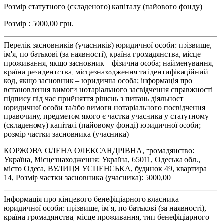
Розмір статутного (складеного) капіталу (пайового фонду)
Розмір : 5000,00 грн.
Перелік засновників (учасників) юридичної особи: прізвище,
ім'я, по батькові (за наявності), країна громадянства, місце
проживання, якщо засновник – фізична особа; найменування,
країна резидентства, місцезнаходження та ідентифікаційний
код, якщо засновник – юридична особа; інформація про
встановлення вимоги нотаріального засвідчення справжності
підпису під час прийняття рішень з питань діяльності
юридичної особи та/або вимоги нотаріального посвідчення
правочину, предметом якого є частка учасника у статутному
(складеному) капіталі (пайовому фонді) юридичної особи;
розмір частки засновника (учасника)
КОРЖОВА ОЛЕНА ОЛЕКСАНДРІВНА, громадянство:
Україна, Місцезнаходження: Україна, 65011, Одеська обл.,
місто Одеса, ВУЛИЦЯ УСПЕНСЬКА, будинок 49, квартира
14, Розмір частки засновника (учасника): 5000,00
Інформація про кінцевого бенефіціарного власника
юридичної особи: прізвище, ім’я, по батькові (за наявності),
країна громадянства, місце проживання, тип бенефіціарного