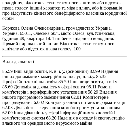
володіння, відсоток частки статутного капіталу або відсоток
права голосу, інший характер та міра впливу, або інформація
про відсутність кінцевого бенефіціарного власника юридичної
особи
Коржова Олена Олександрівна, громадянство: Україна,
Україна, 65011, Одеська обл., місто Одеса, вул.Успенська,
будинок 49, квартира 14. Тип бенефіціарного володіння:
Прямий вирішальний вплив Відсоток частки статутного
капіталу або відсоток права голосу: 100
Види діяльності
85.59 Інші види освіти, н. в. і. у. (основний) 82.99 Надання
інших допоміжних комерційних послуг, н.в.і.у. 85.32
Професійно-технічна освіта 85.59 Інші види освіти, н.в.і.у.
85.60 Допоміжна діяльність у сфері освіти 95.11 Ремонт
комп'ютерів і периферійного устатковання 58.29 Видання
іншого програмного забезпечення 62.01 Комп'ютерне
програмування 62.02 Консультування з питань інформатизації
62.03 Діяльність із керування комп'ютерним устаткованням
62.09 Інша діяльність у сфері інформаційних технологій і
комп'ютерних систем 68.20 Надання в оренду й експлуатацію
власного чи орендованого нерухомого майна