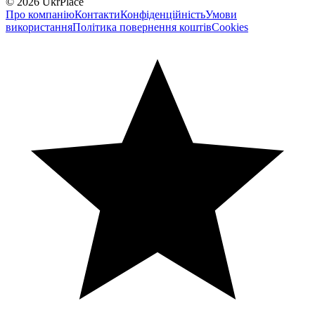
© 2026 UkrPlace
Про компанію
Контакти
Конфіденційність
Умови
використання
Політика повернення коштів
Cookies