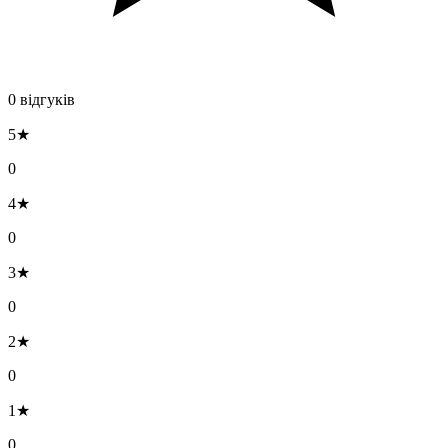
0 відгуків
5★
0
4★
0
3★
0
2★
0
1★
0