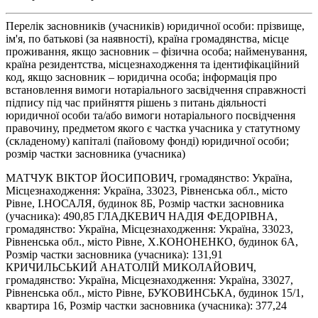
Перелік засновників (учасників) юридичної особи: прізвище,
ім'я, по батькові (за наявності), країна громадянства, місце
проживання, якщо засновник – фізична особа; найменування,
країна резидентства, місцезнаходження та ідентифікаційний
код, якщо засновник – юридична особа; інформація про
встановлення вимоги нотаріального засвідчення справжності
підпису під час прийняття рішень з питань діяльності
юридичної особи та/або вимоги нотаріального посвідчення
правочину, предметом якого є частка учасника у статутному
(складеному) капіталі (пайовому фонді) юридичної особи;
розмір частки засновника (учасника)
МАТЧУК ВІКТОР ЙОСИПОВИЧ, громадянство: Україна,
Місцезнаходження: Україна, 33023, Рівненська обл., місто
Рівне, І.НОСАЛЯ, будинок 8Б, Розмір частки засновника
(учасника): 490,85 ГЛАДКЕВИЧ НАДІЯ ФЕДОРІВНА,
громадянство: Україна, Місцезнаходження: Україна, 33023,
Рівненська обл., місто Рівне, Х.КОНОНЕНКО, будинок 6А,
Розмір частки засновника (учасника): 131,91
КРИЧИЛЬСЬКИЙ АНАТОЛІЙ МИКОЛАЙОВИЧ,
громадянство: Україна, Місцезнаходження: Україна, 33027,
Рівненська обл., місто Рівне, БУКОВИНСЬКА, будинок 15/1,
квартира 16, Розмір частки засновника (учасника): 377,24