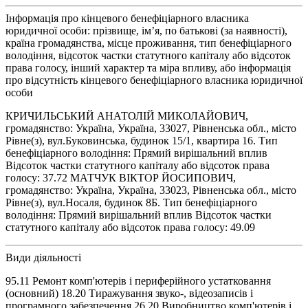
Інформація про кінцевого бенефіціарного власника
юридичної особи: прізвище, ім’я, по батькові (за наявності),
країна громадянства, місце проживання, тип бенефіціарного
володіння, відсоток частки статутного капіталу або відсоток
права голосу, інший характер та міра впливу, або інформація
про відсутність кінцевого бенефіціарного власника юридичної
особи
КРИЧИЛЬСЬКИЙ АНАТОЛІЙ МИКОЛАЙОВИЧ,
громадянство: Україна, Україна, 33027, Рівненська обл., місто
Рівне(з), вул.Буковинська, будинок 15/1, квартира 16. Тип
бенефіціарного володіння: Прямий вирішальний вплив
Відсоток частки статутного капіталу або відсоток права
голосу: 37.72 МАТЧУК ВІКТОР ЙОСИПОВИЧ,
громадянство: Україна, Україна, 33023, Рівненська обл., місто
Рівне(з), вул.Носаля, будинок 8Б. Тип бенефіціарного
володіння: Прямий вирішальний вплив Відсоток частки
статутного капіталу або відсоток права голосу: 49.09
Види діяльності
95.11 Ремонт комп'ютерів і периферійного устатковання
(основний) 18.20 Тиражування звуко-, відеозаписів і
програмного забезпечення 26.20 Виробництво комп'ютерів і