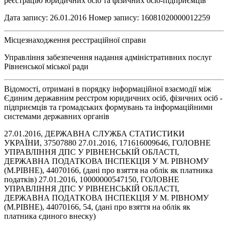
реєстрацію юридичних осіб та фізичних осіб-підприємців"
Дата запису: 26.01.2016 Номер запису: 16081020000012259
Місцезнаходження реєстраційної справи
Управління забезпечення надання адміністративних послуг
Рівненської міської ради
Відомості, отримані в порядку інформаційної взаємодії між
Єдиним державним реєстром юридичних осіб, фізичних осіб -
підприємців та громадських формувань та інформаційними
системами державних органів
27.01.2016, ДЕРЖАВНА СЛУЖБА СТАТИСТИКИ
УКРАЇНИ, 37507880 27.01.2016, 171616009646, ГОЛОВНЕ
УПРАВЛІННЯ ДПС У РІВНЕНСЬКІЙ ОБЛАСТІ,
ДЕРЖАВНА ПОДАТКОВА ІНСПЕКЦІЯ У М. РІВНОМУ
(М.РІВНЕ), 44070166, (дані про взяття на облік як платника
податків) 27.01.2016, 10000000547150, ГОЛОВНЕ
УПРАВЛІННЯ ДПС У РІВНЕНСЬКІЙ ОБЛАСТІ,
ДЕРЖАВНА ПОДАТКОВА ІНСПЕКЦІЯ У М. РІВНОМУ
(М.РІВНЕ), 44070166, 54, (дані про взяття на облік як
платника єдиного внеску)